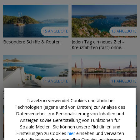
15 ANGEBOTE
13 ANGEBOTE
Besondere Schiffe & Routen
Jeden Tag ein neues Ziel –
Kreuzfahrten (fast) ohne
Seetage
11 ANGEBOTE
11 ANGEBOTE
Spontan auf See – Last-Minute-
Kreuzfahrten ab/bis
Angebote für Kreuzfahrten
Deutschland
Travelzoo verwendet Cookies und ähnliche
Technologien (eigene und von Dritten) zur Analyse des
Datenverkehrs, zur Personalisierung von Inhalten und
Anzeigen sowie Bereitstellung von Funktionen für
Soziale Medien. Sie können unsere Richtlinien und
10 ANGEBOTE
9 ANGEBOTE
Einstellungen zu Cookies
hier
einsehen und verwalten
oder die Verwendung von allen Cookies zustimmen,