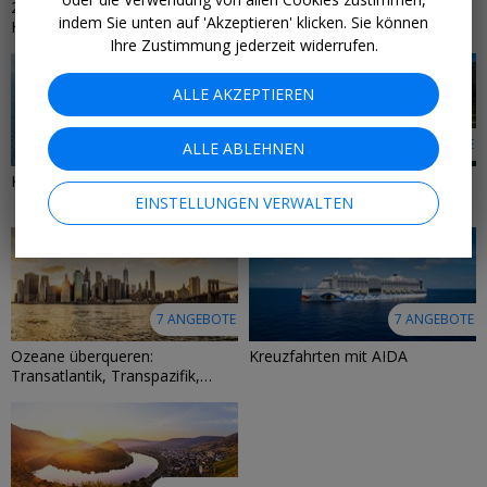
2-in-1 – Kreuzfahrtkombis mit
Kreuzfahrt-Specials unter 700 €
indem Sie unten auf 'Akzeptieren' klicken. Sie können
Hotelverlängerung
Ihre Zustimmung jederzeit widerrufen.
ALLE AKZEPTIEREN
9 ANGEBOTE
9 ANGEBOTE
ALLE ABLEHNEN
Kreuzfahrten mit MSC
Eis & Fjorde: Kreuzfahrten in
Nordeuropa
EINSTELLUNGEN VERWALTEN
7 ANGEBOTE
7 ANGEBOTE
Ozeane überqueren:
Kreuzfahrten mit AIDA
Transatlantik, Transpazifik,
Panamakanal