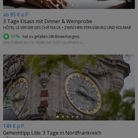
ab 85 € p.P.
3 Tage Elsass mit Dinner & Weinprobe
HÔTEL LE VERGER DES CHÂTEAUX • ZWISCHEN STRASSBURG UND KOLMAR
91%
hat es gefallen (
96 Bewertungen
)
EINLÖSBAR BIS 28. FEBRUAR 2027 (AUFPREIS AM SAMSTAG)
←
149 € p.P.
Geheimtipp Lille: 3 Tage in Nordfrankreich