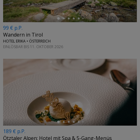
99 € p.P.
Wandern in Tirol
HOTEL ERIKA • ÖSTERREICH
EINLÖSBAR BIS 11. OKTOBER 2026
←
189 € p.P.
Ötztaler Alpen: Hotel mit Spa & 5-Gang-Menüs