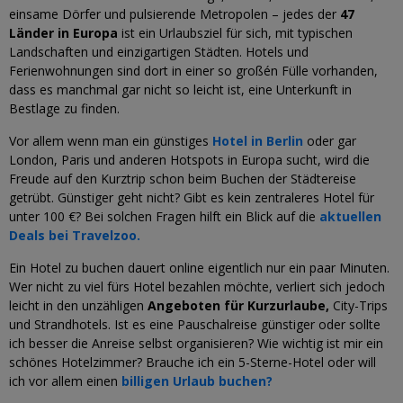
einsame Dörfer und pulsierende Metropolen – jedes der
47
Länder in Europa
ist ein Urlaubsziel für sich, mit typischen
Landschaften und einzigartigen Städten. Hotels und
Ferienwohnungen sind dort in einer so großén Fülle vorhanden,
dass es manchmal gar nicht so leicht ist, eine Unterkunft in
Bestlage zu finden.
Vor allem wenn man ein günstiges
Hotel in Berlin
oder gar
London, Paris und anderen Hotspots in Europa sucht, wird die
Freude auf den Kurztrip schon beim Buchen der Städtereise
getrübt. Günstiger geht nicht? Gibt es kein zentraleres Hotel für
unter 100 €? Bei solchen Fragen hilft ein Blick auf die
aktuellen
Deals bei Travelzoo.
Ein Hotel zu buchen dauert online eigentlich nur ein paar Minuten.
Wer nicht zu viel fürs Hotel bezahlen möchte, verliert sich jedoch
leicht in den unzähligen
Angeboten für Kurzurlaube,
City-Trips
und Strandhotels. Ist es eine Pauschalreise günstiger oder sollte
ich besser die Anreise selbst organisieren? Wie wichtig ist mir ein
schönes Hotelzimmer? Brauche ich ein 5-Sterne-Hotel oder will
ich vor allem einen
billigen Urlaub buchen?