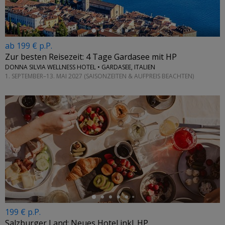
ab 199 € p.P.
Zur besten Reisezeit: 4 Tage Gardasee mit HP
DONNA SILVIA WELLNESS HOTEL • GARDASEE, ITALIEN
1. SEPTEMBER–13. MAI 2027 (SAISONZEITEN & AUFPREIS BEACHTEN)
←
199 € p.P.
Salzburger Land: Neues Hotel inkl. HP