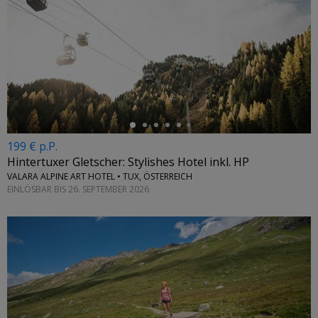
←
199 € p.P.
Hintertuxer Gletscher: Stylishes Hotel inkl. HP
VALARA ALPINE ART HOTEL • TUX, ÖSTERREICH
EINLÖSBAR BIS 26. SEPTEMBER 2026
←