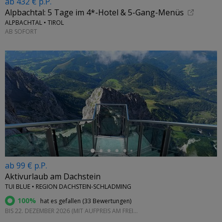
ab 432 € p.P.
Alpbachtal: 5 Tage im 4*-Hotel & 5-Gang-Menüs
ALPBACHTAL • TIROL
AB SOFORT
←
ab 99 € p.P.
Aktivurlaub am Dachstein
TUI BLUE • REGION DACHSTEIN-SCHLADMING
100%
hat es gefallen (
33 Bewertungen
)
BIS 22. DEZEMBER 2026 (MIT AUFPREIS AM FREITAG UND SAMSTAG)