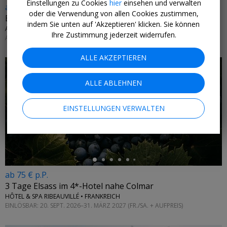
Einstellungen zu Cookies
hier
einsehen und verwalten
ab 240 € p.P.
oder die Verwendung von allen Cookies zustimmen,
Blumendorf Reith: 5 Tage in den Tiroler Bergen
indem Sie unten auf 'Akzeptieren' klicken. Sie können
ALPBACHTAL • ÖSTERREICH
Ihre Zustimmung jederzeit widerrufen.
AB SOFORT
ALLE AKZEPTIEREN
ALLE ABLEHNEN
EINSTELLUNGEN VERWALTEN
←
ab 75 € p.P.
3 Tage Elsass im 4*-Hotel nahe Colmar
HÔTEL & SPA RIBEAUVILLÉ • FRANKREICH
EINLÖSBAR: 20. SEPT. 2026–31. MÄRZ 2027 (FR./SA. + AUFPREIS)