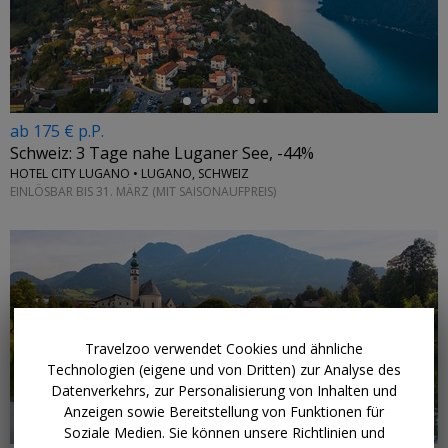
←
ab 175 € p.P.
Schweiz: 3 Tage nahe Luganer See, -44%
HOTEL CITY LUGANO • LUGANO, SCHWEIZ
EINLÖSBAR BIS 31. MÄRZ (MIT SAISONAUFPREIS)
Travelzoo verwendet Cookies und ähnliche
Technologien (eigene und von Dritten) zur Analyse des
Datenverkehrs, zur Personalisierung von Inhalten und
Anzeigen sowie Bereitstellung von Funktionen für
Soziale Medien. Sie können unsere Richtlinien und