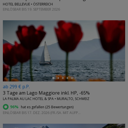
HOTEL BELLEVUE • ÖSTERREICH
EINLÖSBAR BIS 19. SEPTEMBER 2026
←
ab 299 € p.P.
3 Tage am Lago Maggiore inkl. HP, -65%
LA PALMA AU LAC HOTEL & SPA • MURALTO, SCHWEIZ
96%
hat es gefallen (
25 Bewertungen
)
EINLÖSBAR BIS 17. DEZ. 2026 (FR./SA. MIT AUFPREIS)