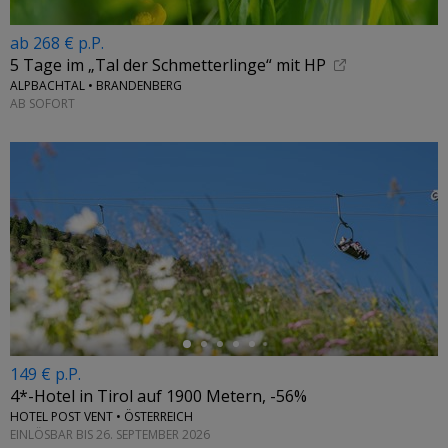
ab 268 € p.P.
5 Tage im „Tal der Schmetterlinge“ mit HP
ALPBACHTAL • BRANDENBERG
AB SOFORT
←
149 € p.P.
4*-Hotel in Tirol auf 1900 Metern, -56%
HOTEL POST VENT • ÖSTERREICH
EINLÖSBAR BIS 26. SEPTEMBER 2026