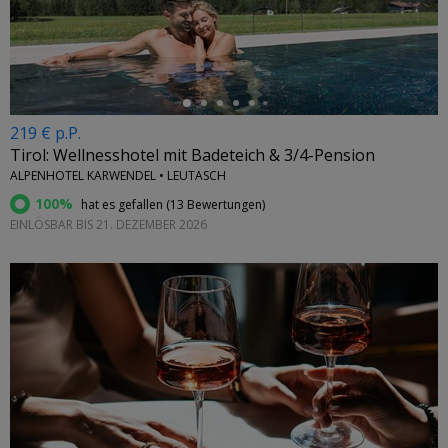
←
219 € p.P.
Tirol: Wellnesshotel mit Badeteich & 3/4-Pension
ALPENHOTEL KARWENDEL • LEUTASCH
100%
hat es gefallen (
13 Bewertungen
)
EINLÖSBAR BIS 21. DEZEMBER 2026
←