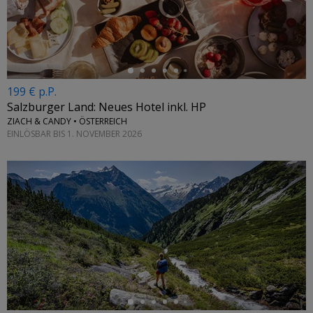
←
199 € p.P.
Salzburger Land: Neues Hotel inkl. HP
ZIACH & CANDY • ÖSTERREICH
EINLÖSBAR BIS 1. NOVEMBER 2026
←