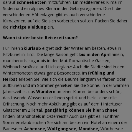
darauf
Schneeketten
mitzuführen. Ein mediterranes Klima im
Süden und ein alpines Klima in den Gebirgsregionen: Durch die
verschiedenen Höhenlagen gibt es auch verschiedene
Klimazonen, auf die Sie sich vorbereiten sollten. Packen Sie daher
die
richtige Kleidung
ein.
Wann ist der beste Reisezeitraum?
Für Ihren
Skiurlaub
eignet sich der Winter am besten, etwa in
Kitzbühel in Tirol. Die lange Saison geht
bis in den April
hinein,
mancherorts sogar bis in den Mai. Romantische Gassen,
Weihnachtsmärkte und Lichterglanz: Auch die Städte sind in den
Wintermonaten etwas ganz Besonderes. Im
Frühling und
Herbst
erleben Sie, wie sich die Bäume langsam verfärben oder
aufblühen und im Sommer genießen Sie die Sonne. In der warmen
Jahreszeit ist das
Wandern
an einer Klamm besonders schön,
das tosende Wasser unter Ihnen spritzt und bietet eine tolle
Erfrischung. Noch mehr Abkühlung gibt es auf dem Hintertuxer
Gletscher im Zillertal,
ganzjährig können Sie hier Schnee
finden. Strandhotels in Österreich? Auch das gibt es. Für Ihren
Sommerurlaub suchen Sie sich am besten ein Hotel an einem der
Badeseen.
Achensee, Wolfgangsee, Mondsee,
Wörthersee