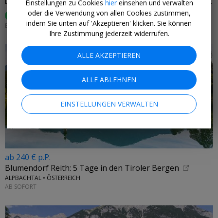
DAS VIER – SPORT- UND WELLNESSHOTEL • ST. LEONHARD IM PITZTAL, ÖSTERREICH
Einstellungen zu Cookies
hier
einsehen und verwalten
oder die Verwendung von allen Cookies zustimmen,
100%
hat es gefallen (
19 Bewertungen
)
indem Sie unten auf 'Akzeptieren' klicken. Sie können
EINLÖSBAR BIS 30. NOVEMBER 2026
Ihre Zustimmung jederzeit widerrufen.
ALLE AKZEPTIEREN
ALLE ABLEHNEN
EINSTELLUNGEN VERWALTEN
ab 240 € p.P.
Blumendorf Reith: 5 Tage in den Tiroler Bergen
ALPBACHTAL • ÖSTERREICH
AB SOFORT