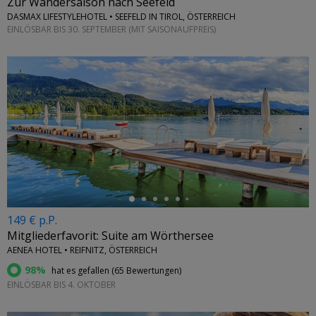
Zur Wandersaison nach Seefeld
DASMAX LIFESTYLEHOTEL • SEEFELD IN TIROL, ÖSTERREICH
EINLÖSBAR BIS 30. SEPTEMBER (MIT SAISONAUFPREIS)
←
149 € p.P.
Mitgliederfavorit: Suite am Wörthersee
AENEA HOTEL • REIFNITZ, ÖSTERREICH
98%
hat es gefallen (
65 Bewertungen
)
EINLÖSBAR BIS 4. OKTOBER