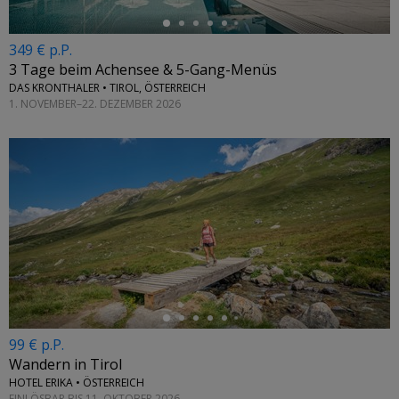
349 € p.P.
3 Tage beim Achensee & 5-Gang-Menüs
DAS KRONTHALER • TIROL, ÖSTERREICH
1. NOVEMBER–22. DEZEMBER 2026
←
99 € p.P.
Wandern in Tirol
HOTEL ERIKA • ÖSTERREICH
EINLÖSBAR BIS 11. OKTOBER 2026