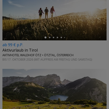
←
ab 99 € p.P.
Aktivurlaub in Tirol
AKTIVHOTEL WALDHOF ÖTZ • ÖTZTAL, ÖSTERREICH
BIS 17. OKTOBER 2026 (MIT AUFPREIS AM FREITAG UND SAMSTAG)