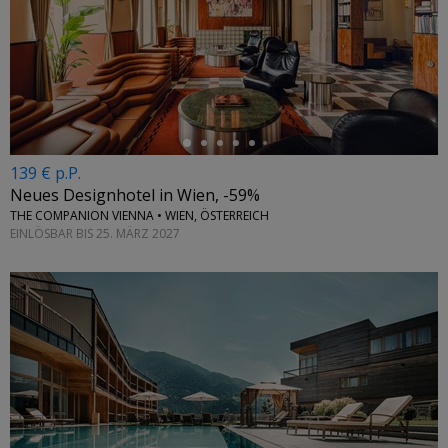
←
139 € p.P.
Neues Designhotel in Wien, -59%
THE COMPANION VIENNA • WIEN, ÖSTERREICH
EINLÖSBAR BIS 25. MÄRZ 2027
←