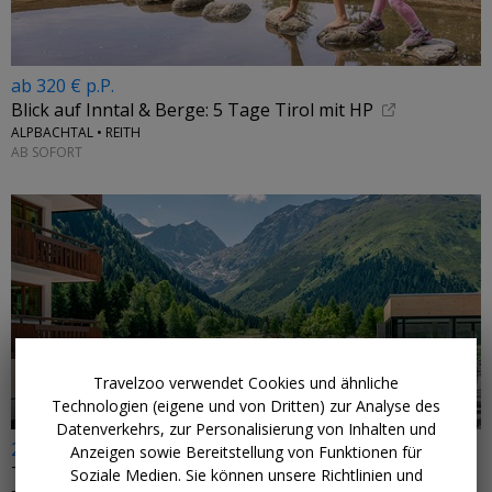
ab 320 € p.P.
Blick auf Inntal & Berge: 5 Tage Tirol mit HP
ALPBACHTAL • REITH
AB SOFORT
←
Travelzoo verwendet Cookies und ähnliche
Technologien (eigene und von Dritten) zur Analyse des
Datenverkehrs, zur Personalisierung von Inhalten und
239 € p.P.
Anzeigen sowie Bereitstellung von Funktionen für
Tirol: Hotel mit 3/4-Pension & Infinitypool
Soziale Medien. Sie können unsere Richtlinien und