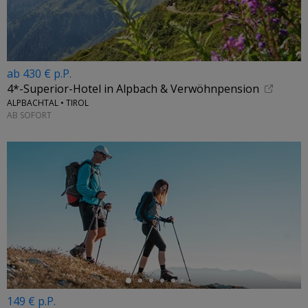
ab 430 € p.P.
4*-Superior-Hotel in Alpbach & Verwöhnpension
ALPBACHTAL • TIROL
AB SOFORT
←
149 € p.P.