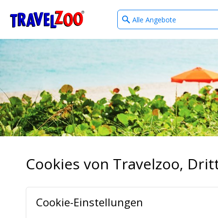
What
®
Travelzoo
type
of
deals?
Cookies von Travelzoo, Dr
Cookie-Einstellungen