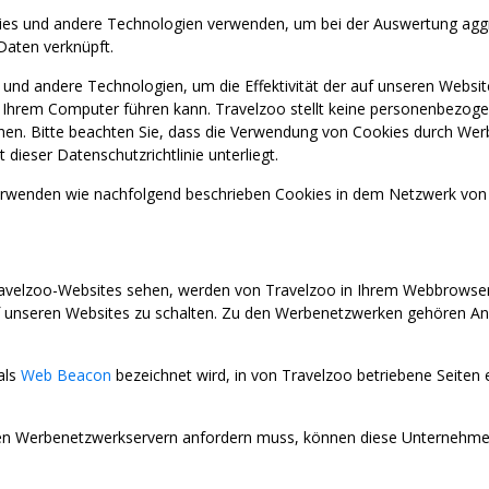
ies und andere Technologien verwenden, um bei der Auswertung aggreg
Daten verknüpft.
l und andere Technologien, um die Effektivität der auf unseren We
f Ihrem Computer führen kann. Travelzoo stellt keine personenbezog
sehen. Bitte beachten Sie, dass die Verwendung von Cookies durch We
eser Datenschutzrichtlinie unterliegt.
enden wie nachfolgend beschrieben Cookies in dem Netzwerk von 
avelzoo-Websites sehen, werden von Travelzoo in Ihrem Webbrowser z
nseren Websites zu schalten. Zu den Werbenetzwerken gehören Anz
als
Web Beacon
bezeichnet wird, in von Travelzoo betriebene Seiten
 Werbenetzwerkservern anfordern muss, können diese Unternehmen 