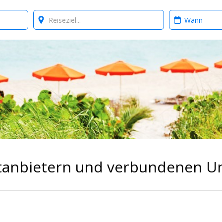
Where?
When?
ittanbietern und verbundenen 