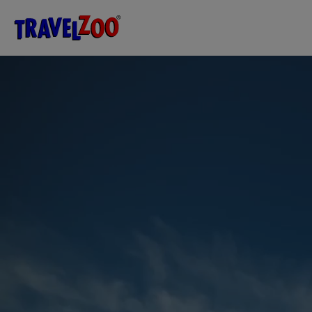
®
Travelzoo