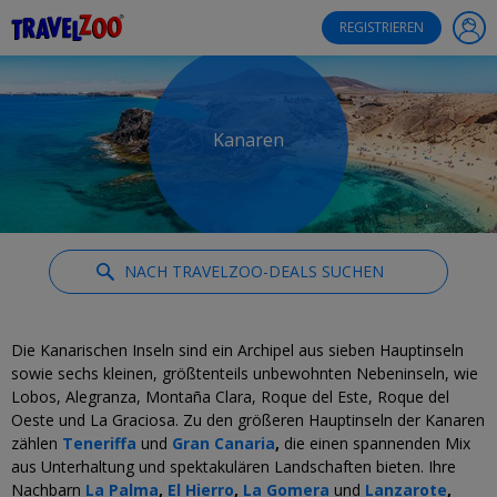
®
Travelzoo
REGISTRIEREN
Kanaren
NACH TRAVELZOO-DEALS SUCHEN
Die Kanarischen Inseln sind ein Archipel aus sieben Hauptinseln
sowie sechs kleinen, größtenteils unbewohnten Nebeninseln, wie
Lobos, Alegranza, Montaña Clara, Roque del Este, Roque del
Oeste und La Graciosa. Zu den größeren Hauptinseln der Kanaren
zählen
Teneriffa
und
Gran Canaria
,
die einen spannenden Mix
aus Unterhaltung und spektakulären Landschaften bieten. Ihre
Nachbarn
La Palma
,
El Hierro
,
La Gomera
und
Lanzarote
,