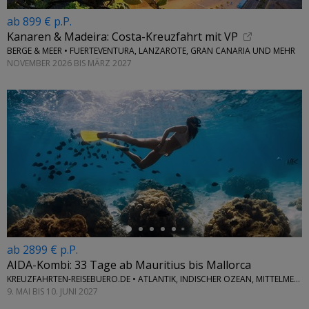
ab 899 € p.P.
Kanaren & Madeira: Costa-Kreuzfahrt mit VP
BERGE & MEER • FUERTEVENTURA, LANZAROTE, GRAN CANARIA UND MEHR
NOVEMBER 2026 BIS MÄRZ 2027
←
ab 2899 € p.P.
AIDA-Kombi: 33 Tage ab Mauritius bis Mallorca
KREUZFAHRTEN-REISEBUERO.DE • ATLANTIK, INDISCHER OZEAN, MITTELMEER
9. MAI BIS 10. JUNI 2027