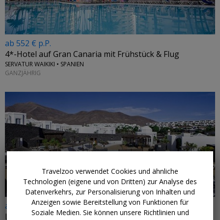
ab 552 € p.P.
4*-Hotel auf Gran Canaria mit Frühstück & Flug
SERVATUR WAIKIKI • SPANIEN
GANZJÄHRIG
Travelzoo verwendet Cookies und ähnliche
Technologien (eigene und von Dritten) zur Analyse des
Datenverkehrs, zur Personalisierung von Inhalten und
Anzeigen sowie Bereitstellung von Funktionen für
ab 692 € p.P.
Soziale Medien. Sie können unsere Richtlinien und
Lanzarote: 4*-Apartmentanlage mit Flug