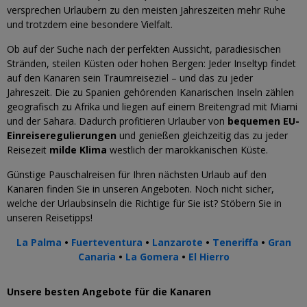
versprechen Urlaubern zu den meisten Jahreszeiten mehr Ruhe
und trotzdem eine besondere Vielfalt.
Ob auf der Suche nach der perfekten Aussicht, paradiesischen
Stränden, steilen Küsten oder hohen Bergen: Jeder Inseltyp findet
auf den Kanaren sein Traumreiseziel – und das zu jeder
Jahreszeit. Die zu Spanien gehörenden Kanarischen Inseln zählen
geografisch zu Afrika und liegen auf einem Breitengrad mit Miami
und der Sahara. Dadurch profitieren Urlauber von
bequemen EU-
Einreiseregulierungen
und genießen gleichzeitig das zu jeder
Reisezeit
milde Klima
westlich der marokkanischen Küste.
Günstige Pauschalreisen für Ihren nächsten Urlaub auf den
Kanaren finden Sie in unseren Angeboten. Noch nicht sicher,
welche der Urlaubsinseln die Richtige für Sie ist? Stöbern Sie in
unseren Reisetipps!
La Palma
•
Fuerteventura
•
Lanzarote
•
Teneriffa
•
Gran
Canaria
•
La Gomera
•
El Hierro
Unsere besten Angebote für die Kanaren