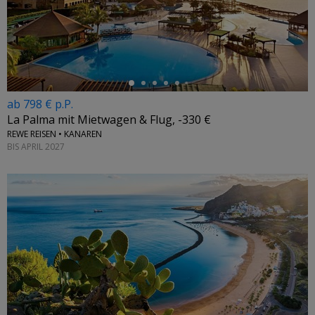
←
ab 798 € p.P.
La Palma mit Mietwagen & Flug, -330 €
REWE REISEN • KANAREN
BIS APRIL 2027