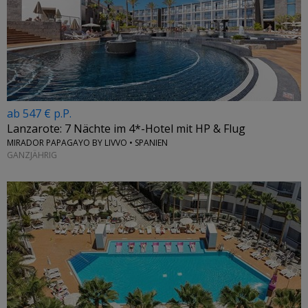
ab 547 € p.P.
Lanzarote: 7 Nächte im 4*-Hotel mit HP & Flug
MIRADOR PAPAGAYO BY LIVVO • SPANIEN
GANZJÄHRIG