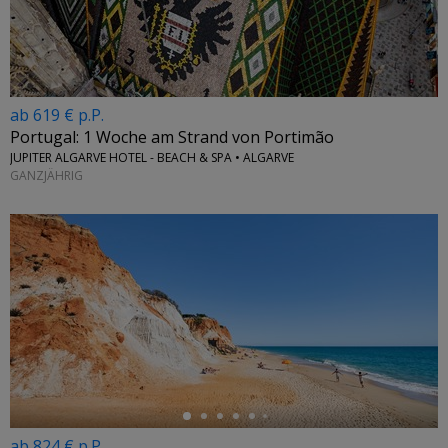
ab 619 € p.P.
Portugal: 1 Woche am Strand von Portimão
JUPITER ALGARVE HOTEL - BEACH & SPA • ALGARVE
GANZJÄHRIG
←
ab 824 € p.P.