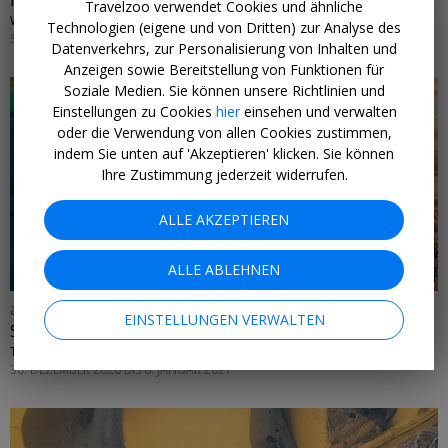
Madeira: 1 Woche Erwachsenenhotel & Flug
Travelzoo verwendet Cookies und ähnliche
WEG.DE • PORTUGAL
Technologien (eigene und von Dritten) zur Analyse des
SAISONAL
Datenverkehrs, zur Personalisierung von Inhalten und
Anzeigen sowie Bereitstellung von Funktionen für
Soziale Medien. Sie können unsere Richtlinien und
Einstellungen zu Cookies
hier
einsehen und verwalten
oder die Verwendung von allen Cookies zustimmen,
indem Sie unten auf 'Akzeptieren' klicken. Sie können
Ihre Zustimmung jederzeit widerrufen.
ALLE AKZEPTIEREN
ALLE ABLEHNEN
ab 1899 € p.P.
EINSTELLUNGEN VERWALTEN
Silvester auf Teneriffa & Mein Schiff Relax
TIERRAMARE • ATLANTIK
30. DEZEMBER 2026 BIS 8. JANUAR 2027