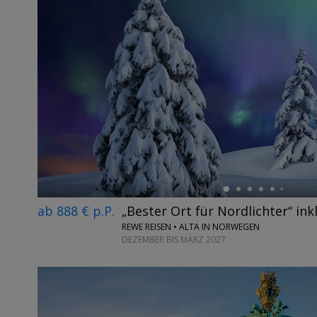
←
ab 888 € p.P.
„Bester Ort für Nordlichter“ inkl
REWE REISEN • ALTA IN NORWEGEN
DEZEMBER BIS MÄRZ 2027