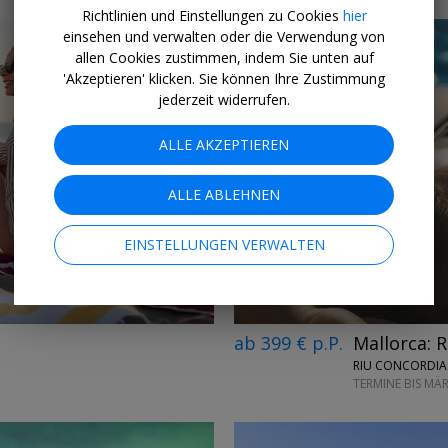
Richtlinien und Einstellungen zu Cookies
hier
einsehen und verwalten oder die Verwendung von
allen Cookies zustimmen, indem Sie unten auf
'Akzeptieren' klicken. Sie können Ihre Zustimmung
jederzeit widerrufen.
ALLE AKZEPTIEREN
←
→
ALLE ABLEHNEN
EINSTELLUNGEN VERWALTEN
ab 399 € p.P.
Mallorca: 
RIU CONCORDIA 
TERMINE BIS MÄ