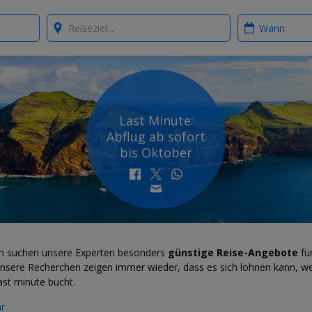
Where?
When?
Last Minute:
Abflug ab sofort
bis Oktober
ch suchen unsere Experten besonders
günstige Reise-Angebote
für
Unsere Recherchen zeigen immer wieder, dass es sich lohnen kann, w
ast minute bucht.
r