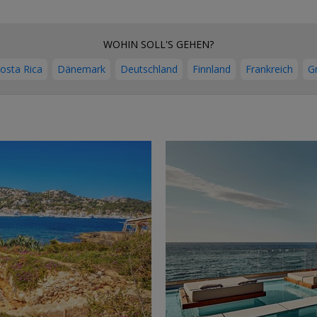
WOHIN SOLL'S GEHEN?
osta Rica
Dänemark
Deutschland
Finnland
Frankreich
G
→