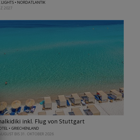
K LIGHTS • NORDATLANTIK
RZ 2027
lkidiki inkl. Flug von Stuttgart
TEL • GRIECHENLAND
 AUGUST BIS 31. OKTOBER 2026