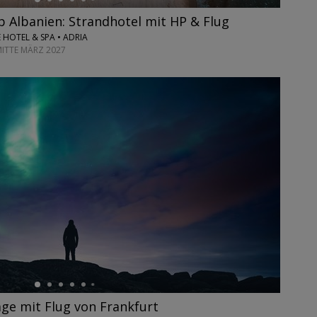
 Albanien: Strandhotel mit HP & Flug
 HOTEL & SPA • ADRIA
MITTE MÄRZ 2027
age mit Flug von Frankfurt