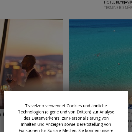
HOTEL REYKJAVI
TERMINE BIS MÄ
→
Travelzoo verwendet Cookies und ähnliche
Technologien (eigene und von Dritten) zur Analyse
ab 529 € p.P.
1 Woche Cha
n Frankfurt
des Datenverkehrs, zur Personalisierung von
AMMON ZEUS HO
Inhalten und Anzeigen sowie Bereitstellung von
TERMINE AB 18.
Funktionen für Soziale Medien. Sie können unsere