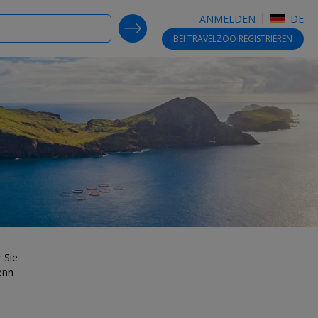
ANMELDEN
DE
SEARCH DEALS
BEI TRAVELZOO
REGISTRIEREN
 Sie
enn