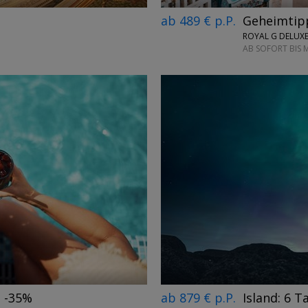
ab 489 € p.P.
Geheimtipp
ROYAL G DELUXE
AB SOFORT BIS 
←
→
, -35%
ab 879 € p.P.
Island: 6 T