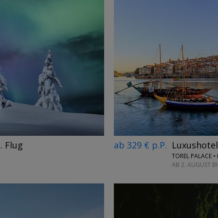
→
ab 329 € p.P.
Luxushotel
. Flug
TOREL PALACE •
AB 2. AUGUST B