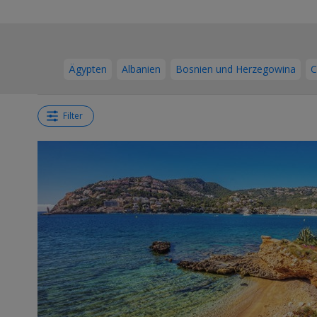
Ägypten
Albanien
Bosnien und Herzegowina
C
Filter
←