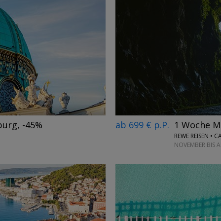
←
→
burg, -45%
ab 699 € p.P.
1 Woche Ma
REWE REISEN • 
NOVEMBER BIS A