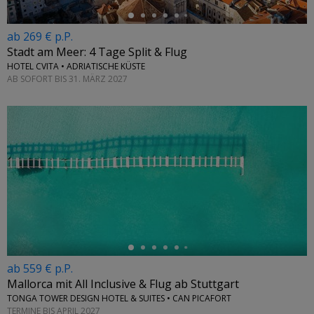
ab 269 € p.P.
Stadt am Meer: 4 Tage Split & Flug
HOTEL CVITA • ADRIATISCHE KÜSTE
AB SOFORT BIS 31. MÄRZ 2027
←
ab 559 € p.P.
Mallorca mit All Inclusive & Flug ab Stuttgart
TONGA TOWER DESIGN HOTEL & SUITES • CAN PICAFORT
TERMINE BIS APRIL 2027