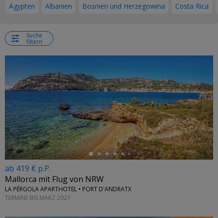
Ägypten
Albanien
Bosnien und Herzegowina
Costa Rica
Suche
filtern
←
ab 419 € p.P.
Mallorca mit Flug von NRW
LA PÉRGOLA APARTHOTEL • PORT D'ANDRATX
TERMINE BIS MÄRZ 2027