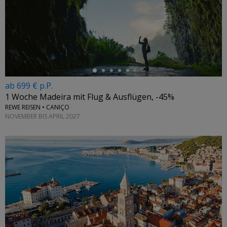
←
ab 699 € p.P.
1 Woche Madeira mit Flug & Ausflügen, -45%
REWE REISEN • CANIÇO
NOVEMBER BIS APRIL 2027
←