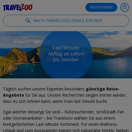
®
Travelzoo
REGISTRIEREN
NACH TRAVELZOO-DEALS SUCHEN
Last Minute:
Abflug ab sofort
bis Oktober
Täglich suchen unsere Experten besonders
günstige Reise-
Angebote
für Sie aus. Unsere Recherchen zeigen immer wieder,
dass es sich lohnen kann, wenn man last minute bucht.
Egal welcher Reisetyp Sie sind – Ruhesuchender, Großstadt-Fan
oder Sonnenanbeter – bei Travelzoo wählen Sie aus einem
breitgefächerten Last-Minute-Sortiment. Für einen Wellness-
Urlaub und zum Ausspannen eignen sich naturnahe Hotels. Neben