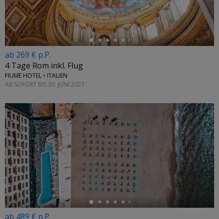
ab 269 € p.P.
4 Tage Rom inkl. Flug
FIUME HOTEL • ITALIEN
AB SOFORT BIS 30. JUNI 2027
←
ab 489 € p.P.