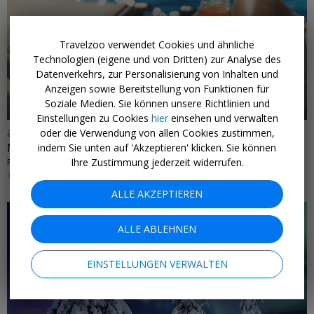
Travelzoo verwendet Cookies und ähnliche
←
Technologien (eigene und von Dritten) zur Analyse des
Datenverkehrs, zur Personalisierung von Inhalten und
Anzeigen sowie Bereitstellung von Funktionen für
Soziale Medien. Sie können unsere Richtlinien und
Einstellungen zu Cookies
hier
einsehen und verwalten
ab 399 € p.P.
oder die Verwendung von allen Cookies zustimmen,
Mallorca: Riu-Hotel mit HP & Flug von NRW
indem Sie unten auf 'Akzeptieren' klicken. Sie können
Ihre Zustimmung jederzeit widerrufen.
RIU CONCORDIA • SPANIEN
TERMINE BIS MÄRZ 2027
ALLE AKZEPTIEREN
ALLE ABLEHNEN
EINSTELLUNGEN VERWALTEN
←