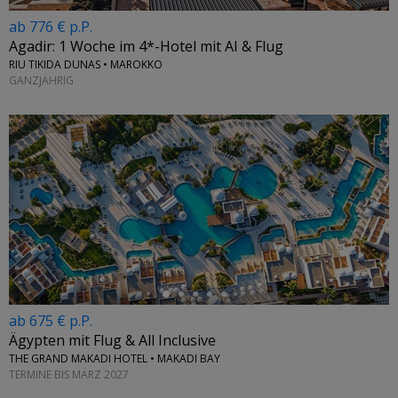
ab 776 € p.P.
Agadir: 1 Woche im 4*-Hotel mit AI & Flug
RIU TIKIDA DUNAS • MAROKKO
GANZJÄHRIG
←
ab 675 € p.P.
Ägypten mit Flug & All Inclusive
THE GRAND MAKADI HOTEL • MAKADI BAY
TERMINE BIS MÄRZ 2027