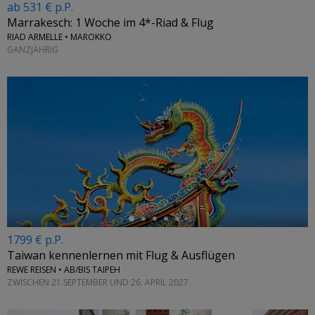
ab 531 € p.P.
Marrakesch: 1 Woche im 4*-Riad & Flug
RIAD ARMELLE • MAROKKO
GANZJÄHRIG
←
1799 € p.P.
Taiwan kennenlernen mit Flug & Ausflügen
REWE REISEN • AB/BIS TAIPEH
ZWISCHEN 21.SEPTEMBER UND 26. APRIL 2027