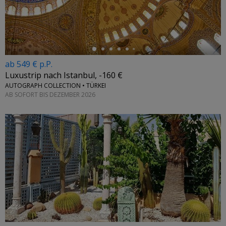
←
ab 549 € p.P.
Luxustrip nach Istanbul, -160 €
AUTOGRAPH COLLECTION • TÜRKEI
AB SOFORT BIS DEZEMBER 2026