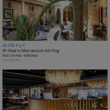
ab 696 € p.P.
4*-Riad in Marrakesch mit Flug
RIAD ZAYANE • MAROKKO
GANZJÄHRIG