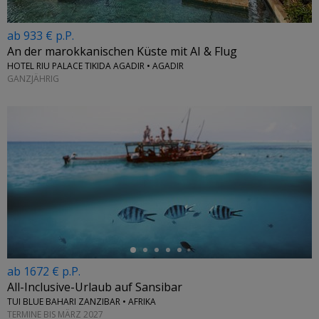
ab 933 € p.P.
An der marokkanischen Küste mit AI & Flug
HOTEL RIU PALACE TIKIDA AGADIR • AGADIR
GANZJÄHRIG
←
ab 1672 € p.P.
All-Inclusive-Urlaub auf Sansibar
TUI BLUE BAHARI ZANZIBAR • AFRIKA
TERMINE BIS MÄRZ 2027