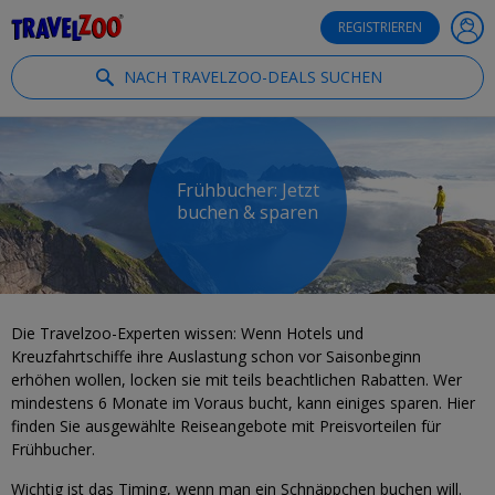
®
Travelzoo
REGISTRIEREN
NACH TRAVELZOO-DEALS SUCHEN
Frühbucher: Jetzt
buchen & sparen
Die Travelzoo-Experten wissen: Wenn Hotels und
Kreuzfahrtschiffe ihre Auslastung schon vor Saisonbeginn
erhöhen wollen, locken sie mit teils beachtlichen Rabatten. Wer
mindestens 6 Monate im Voraus bucht, kann einiges sparen. Hier
finden Sie ausgewählte Reiseangebote mit Preisvorteilen für
Frühbucher.
Wichtig ist das Timing, wenn man ein Schnäppchen buchen will.