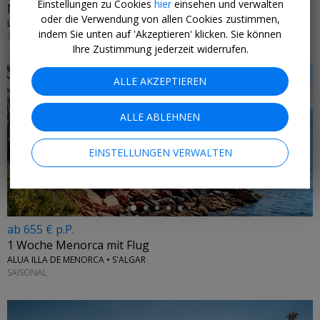
Einstellungen zu Cookies
hier
einsehen und verwalten
Marokko: 1 Woche 4*-Resort & Flug
oder die Verwendung von allen Cookies zustimmen,
LA MAISON DES OLIVIERS • AFRIKA
indem Sie unten auf 'Akzeptieren' klicken. Sie können
GANZJÄHRIG
Ihre Zustimmung jederzeit widerrufen.
ALLE AKZEPTIEREN
ALLE ABLEHNEN
←
EINSTELLUNGEN VERWALTEN
ab 655 € p.P.
1 Woche Menorca mit Flug
ALUA ILLA DE MENORCA • S'ALGAR
SAISONAL