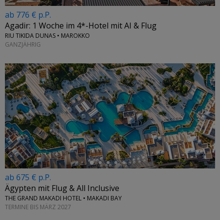
ab 776 € p.P.
Agadir: 1 Woche im 4*-Hotel mit AI & Flug
RIU TIKIDA DUNAS • MAROKKO
GANZJÄHRIG
←
ab 675 € p.P.
Ägypten mit Flug & All Inclusive
THE GRAND MAKADI HOTEL • MAKADI BAY
TERMINE BIS MÄRZ 2027