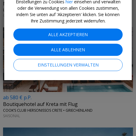
Einstellungen zu Cookies
hier
einsehen und verwalten
Marokko: 1 Woche 4*-Resort & Flug
oder die Verwendung von allen Cookies zustimmen,
LA MAISON DES OLIVIERS • AFRIKA
indem Sie unten auf 'Akzeptieren' klicken. Sie können
GANZJÄHRIG
Ihre Zustimmung jederzeit widerrufen.
ALLE AKZEPTIEREN
ALLE ABLEHNEN
EINSTELLUNGEN VERWALTEN
ab 580 € p.P.
Boutiquehotel auf Kreta mit Flug
COOK’S CLUB HERSONISSOS CRETE • GRIECHENLAND
SAISONAL