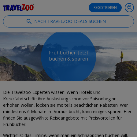
®
Travelzoo
REGISTRIEREN
NACH TRAVELZOO-DEALS SUCHEN
Frühbucher: Jetzt
buchen & sparen
Die Travelzoo-Experten wissen: Wenn Hotels und
Kreuzfahrtschiffe ihre Auslastung schon vor Saisonbeginn
erhöhen wollen, locken sie mit teils beachtlichen Rabatten. Wer
mindestens 6 Monate im Voraus bucht, kann einiges sparen. Hier
finden Sie ausgewählte Reiseangebote mit Preisvorteilen für
Frühbucher.
Wichtig ist das Timing, wenn man ein Schnäppchen buchen will.