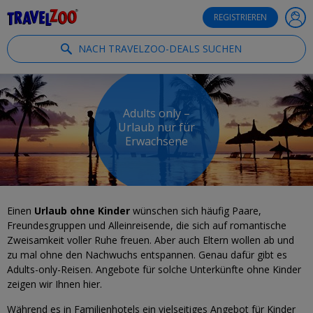
®
Travelzoo
REGISTRIEREN
NACH TRAVELZOO-DEALS SUCHEN
Adults only –
Urlaub nur für
Erwachsene
Einen
Urlaub ohne Kinder
wünschen sich häufig Paare,
Freundesgruppen und Alleinreisende, die sich auf romantische
Zweisamkeit voller Ruhe freuen. Aber auch Eltern wollen ab und
zu mal ohne den Nachwuchs entspannen. Genau dafür gibt es
Adults-only-Reisen. Angebote für solche Unterkünfte ohne Kinder
zeigen wir Ihnen hier.
Während es in Familienhotels ein vielseitiges Angebot für Kinder