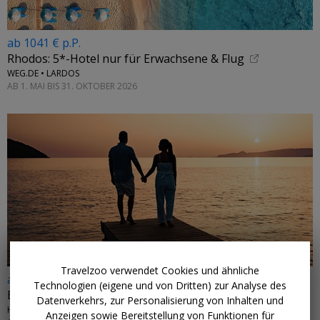
ab 1041 € p.P.
Rhodos: 5*-Hotel nur für Erwachsene & Flug
WEG.DE • LARDOS
AB 1. MAI BIS 31. OKTOBER 2026
Travelzoo verwendet Cookies und ähnliche
ab 506 € p.P.
Technologien (eigene und von Dritten) zur Analyse des
Erwachsenenhotel auf Kreta mit Flug
Datenverkehrs, zur Personalisierung von Inhalten und
HOTEL PYRIÁ • GRIECHENLAND
Anzeigen sowie Bereitstellung von Funktionen für