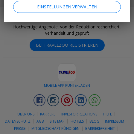
MEINEN STANDORT FESTLEGEN
EINSTELLUNGEN VERWALTEN
Besondere Erlebnisse zu besonderen Preisen
Hochwertige Angebote, von der Redaktion recherchiert,
verhandelt und geprüft
BEI TRAVELZOO REGISTRIEREN
MOBILE APP RUNTERLADEN
Facebook
Instagram
Pinterest
LinkedIn
Whatsapp
ÜBER UNS
KARRIERE
INVESTOR RELATIONS
HILFE
DATENSCHUTZ
AGB
SITE MAP
HOTELS
BLOG
IMPRESSUM
PRESSE
MITGLIEDSCHAFT KÜNDIGEN
BARRIEREFREIHEIT