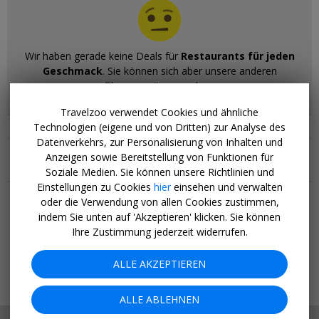
Wir haben gerade keine Deals für
Restaurants für jeden
Geschmack
. Sie können sich aber unsere anderen
Themenseiten ansehen.
Travelzoo verwendet Cookies und ähnliche
Technologien (eigene und von Dritten) zur Analyse des
Ähnliche Themenseiten
Datenverkehrs, zur Personalisierung von Inhalten und
Anzeigen sowie Bereitstellung von Funktionen für
Soziale Medien. Sie können unsere Richtlinien und
Mehr Tipps & Angebote
Einstellungen zu Cookies
hier
einsehen und verwalten
oder die Verwendung von allen Cookies zustimmen,
Hotels
indem Sie unten auf 'Akzeptieren' klicken. Sie können
Last Minute
Ihre Zustimmung jederzeit widerrufen.
Kreuzfahrten
Pauschalreisen
Blog
ALLE AKZEPTIEREN
Top 20
ALLE ABLEHNEN