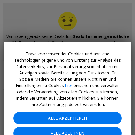
Wir haben gerade keine Deals für
Deals für eine gemütliche
Wellness-Auszeit
. Sie können sich aber unsere anderen
Themenseiten ansehen.
Travelzoo verwendet Cookies und ähnliche
Technologien (eigene und von Dritten) zur Analyse des
Datenverkehrs, zur Personalisierung von Inhalten und
Ähnliche Themenseiten
Anzeigen sowie Bereitstellung von Funktionen für
Soziale Medien. Sie können unsere Richtlinien und
Einstellungen zu Cookies
hier
einsehen und verwalten
Mehr Tipps & Angebote
oder die Verwendung von allen Cookies zustimmen,
indem Sie unten auf 'Akzeptieren' klicken. Sie können
Hotels
Ihre Zustimmung jederzeit widerrufen.
Last Minute
Kreuzfahrten
Pauschalreisen
ALLE AKZEPTIEREN
Blog
Top 20
ALLE ABLEHNEN