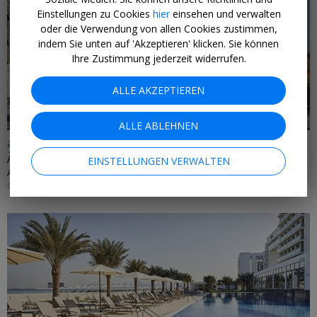
Einstellungen zu Cookies
hier
einsehen und verwalten
oder die Verwendung von allen Cookies zustimmen,
indem Sie unten auf 'Akzeptieren' klicken. Sie können
Ihre Zustimmung jederzeit widerrufen.
ALLE AKZEPTIEREN
ALLE ABLEHNEN
ab 570 € p.P.
Ägypten: 5*-Hotel in Marsa Alam mit AI & Flug
EINSTELLUNGEN VERWALTEN
AMARINA JANNAH RESORT & AQUA PARK • ROTES MEER
GANZJÄHRIG