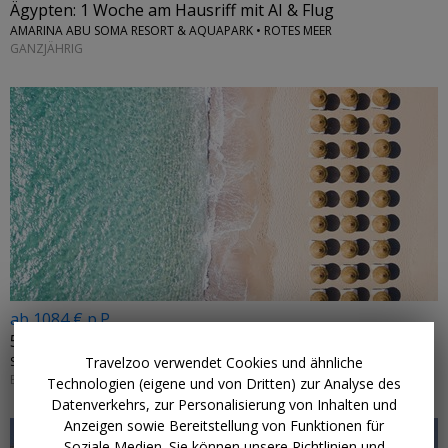
Ägypten: 1 Woche am Hausriff mit AI & Flug
AMARINA ABU SOMA RESORT & AQUAPARK • ROTES MEER
GANZJÄHRIG
ab 1084 € p.P.
5*-Steigenberger am Roten Meer mit HP & Flug
Travelzoo verwendet Cookies und ähnliche
STEIGENBERGER GOLF RESORT • ÄGYPTEN
BIS APRIL 2027
Technologien (eigene und von Dritten) zur Analyse des
Datenverkehrs, zur Personalisierung von Inhalten und
Anzeigen sowie Bereitstellung von Funktionen für
Soziale Medien. Sie können unsere Richtlinien und