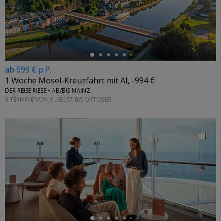
←
ab 699 € p.P.
1 Woche Mosel-Kreuzfahrt mit AI, -994 €
DER REISE RIESE • AB/BIS MAINZ
3 TERMINE VON AUGUST BIS OKTOBER
←