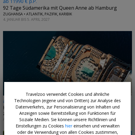
ab 11990 € p.P.
92 Tage Südamerika mit Queen Anne ab Hamburg
ZUGHANSA • ATLANTIK, PAZIFIK, KARIBIK
4. JANUAR BIS 5. APRIL 2027
Travelzoo verwendet Cookies und ähnliche
Technologien (eigene und von Dritten) zur Analyse des
ab 4395 € p.P.
Datenverkehrs, zur Personalisierung von Inhalten und
Kanada & Alaska mit neuer Explora III, -22%
Anzeigen sowie Bereitstellung von Funktionen für
ZUGHANSA • NORDAMERIKA
Soziale Medien. Sie können unsere Richtlinien und
AUGUST/SEPTEMBER 2027
Einstellungen zu Cookies
hier
einsehen und verwalten
oder die Verwendung von allen Cookies zustimmen,