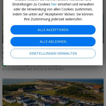
Einstellungen zu Cookies
hier
einsehen und verwalten
oder die Verwendung von allen Cookies zustimmen,
indem Sie unten auf 'Akzeptieren' klicken. Sie können
←
Ihre Zustimmung jederzeit widerrufen.
ALLE AKZEPTIEREN
ALLE ABLEHNEN
ab 89 € p.P.
Rügen: Auszeit im Ostseeheilbad
EINSTELLUNGEN VERWALTEN
HOTEL SELLINER HOF • OSTSEE
94%
hat es gefallen (
36 Bewertungen
)
BIS 20. DEZEMBER (MIT SAISON- & WOCHENEND-AUFPREIS)
←