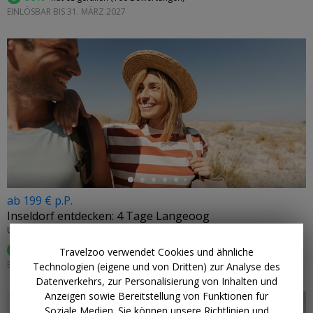
EINLÖSBAR BIS 31. MÄRZ 2027
←
ab 199 € p.P.
Inseldorf entdecken: 4 Tage Langeoog
UPSTALSBOOM LANGEOOG • NORDSEE
98%
hat es gefallen (
55 Bewertungen
)
Travelzoo verwendet Cookies und ähnliche
EINLÖSBAR: 1. SEPTEMBER–25. MÄRZ 2027 (FR. & SA. +7,50 €)
Technologien (eigene und von Dritten) zur Analyse des
Datenverkehrs, zur Personalisierung von Inhalten und
Anzeigen sowie Bereitstellung von Funktionen für
Soziale Medien. Sie können unsere Richtlinien und