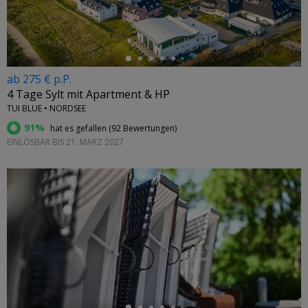
ab 275 € p.P.
4 Tage Sylt mit Apartment & HP
TUI BLUE • NORDSEE
91%
hat es gefallen (
92 Bewertungen
)
EINLÖSBAR BIS 21. MÄRZ 2027
←