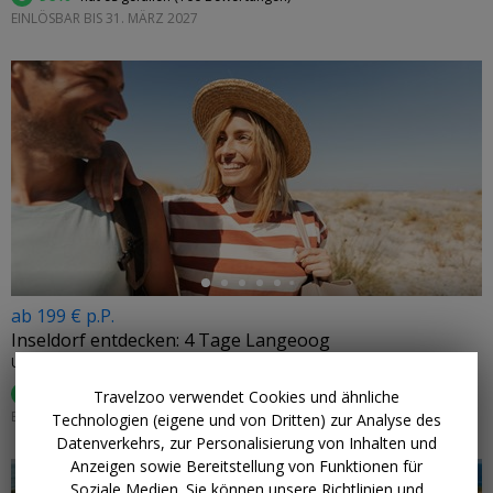
EINLÖSBAR BIS 31. MÄRZ 2027
←
ab 199 € p.P.
Inseldorf entdecken: 4 Tage Langeoog
UPSTALSBOOM LANGEOOG • NORDSEE
98%
hat es gefallen (
55 Bewertungen
)
Travelzoo verwendet Cookies und ähnliche
EINLÖSBAR: 1. SEPTEMBER–25. MÄRZ 2027 (FR. & SA. +7,50 €)
Technologien (eigene und von Dritten) zur Analyse des
Datenverkehrs, zur Personalisierung von Inhalten und
Anzeigen sowie Bereitstellung von Funktionen für
Soziale Medien. Sie können unsere Richtlinien und