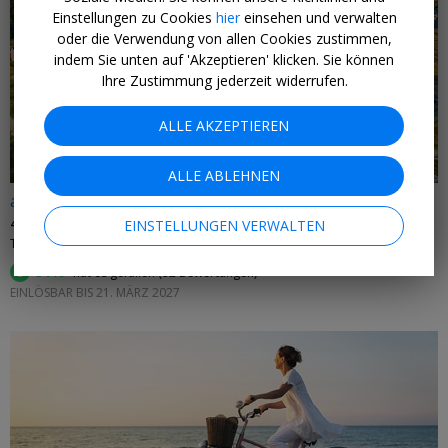
Einstellungen zu Cookies
hier
einsehen und verwalten
oder die Verwendung von allen Cookies zustimmen,
indem Sie unten auf 'Akzeptieren' klicken. Sie können
←
Ihre Zustimmung jederzeit widerrufen.
ALLE AKZEPTIEREN
ALLE ABLEHNEN
ab 275 € p.P.
4 Tage Sylt mit Apartment & HP
EINSTELLUNGEN VERWALTEN
TUI BLUE • NORDSEE
91%
hat es gefallen (
92 Bewertungen
)
EINLÖSBAR BIS 21. MÄRZ 2027
←