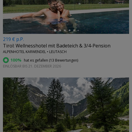
←
219 € p.P.
Tirol: Wellnesshotel mit Badeteich & 3/4-Pension
ALPENHOTEL KARWENDEL • LEUTASCH
100%
hat es gefallen (
13 Bewertungen
)
EINLÖSBAR BIS 21. DEZEMBER 2026
←