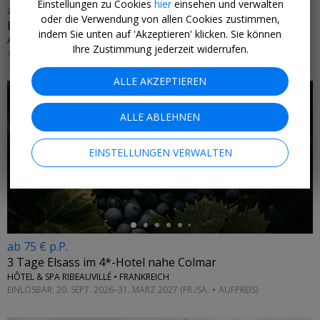
Einstellungen zu Cookies
hier
einsehen und verwalten
ab 240 € p.P.
oder die Verwendung von allen Cookies zustimmen,
Blumendorf Reith: 5 Tage in den Tiroler Bergen
indem Sie unten auf 'Akzeptieren' klicken. Sie können
ALPBACHTAL • ÖSTERREICH
Ihre Zustimmung jederzeit widerrufen.
AB SOFORT
ALLE AKZEPTIEREN
ALLE ABLEHNEN
EINSTELLUNGEN VERWALTEN
←
ab 75 € p.P.
3 Tage Elsass im 4*-Hotel nahe Colmar
HÔTEL & SPA RIBEAUVILLÉ • FRANKREICH
EINLÖSBAR: 20. SEPT. 2026–31. MÄRZ 2027 (FR./SA. + AUFPREIS)