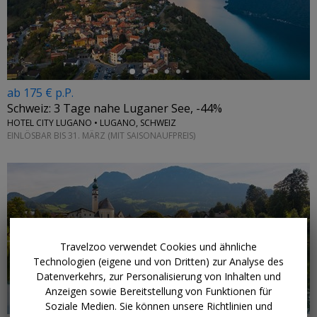
←
ab 175 € p.P.
Schweiz: 3 Tage nahe Luganer See, -44%
HOTEL CITY LUGANO • LUGANO, SCHWEIZ
EINLÖSBAR BIS 31. MÄRZ (MIT SAISONAUFPREIS)
Travelzoo verwendet Cookies und ähnliche
Technologien (eigene und von Dritten) zur Analyse des
Datenverkehrs, zur Personalisierung von Inhalten und
Anzeigen sowie Bereitstellung von Funktionen für
Soziale Medien. Sie können unsere Richtlinien und