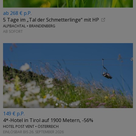
ab 268 € p.P.
5 Tage im „Tal der Schmetterlinge“ mit HP
ALPBACHTAL • BRANDENBERG
AB SOFORT
←
149 € p.P.
4*-Hotel in Tirol auf 1900 Metern, -56%
HOTEL POST VENT • ÖSTERREICH
EINLÖSBAR BIS 26. SEPTEMBER 2026