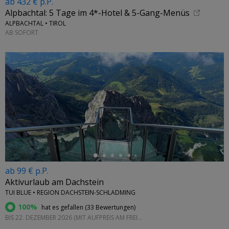
ab 432 € p.P.
Alpbachtal: 5 Tage im 4*-Hotel & 5-Gang-Menüs
ALPBACHTAL • TIROL
AB SOFORT
←
ab 99 € p.P.
Aktivurlaub am Dachstein
TUI BLUE • REGION DACHSTEIN-SCHLADMING
100%
hat es gefallen (
33 Bewertungen
)
BIS 22. DEZEMBER 2026 (MIT AUFPREIS AM FREITAG UND SAMSTAG)