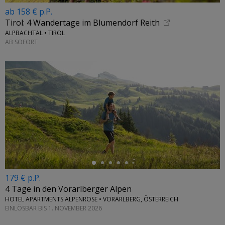
ab 158 € p.P.
Tirol: 4 Wandertage im Blumendorf Reith
ALPBACHTAL • TIROL
AB SOFORT
←
179 € p.P.
4 Tage in den Vorarlberger Alpen
HOTEL APARTMENTS ALPENROSE • VORARLBERG, ÖSTERREICH
EINLÖSBAR BIS 1. NOVEMBER 2026