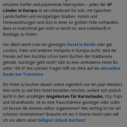
einsame Dörfer und pulsierende Metropolen – jedes der
47
Länder in Europa
ist ein Urlaubsziel für sich, mit typischen
Landschaften und einzigartigen Städten. Hotels und
Ferienwohnungen sind dort in einer so großén Fülle vorhanden,
dass es manchmal gar nicht so leicht ist, eine Unterkunft in
Bestlage zu finden.
Vor allem wenn man ein günstiges
Hotel in Berlin
oder gar
London, Paris und anderen Hotspots in Europa sucht, wird die
Freude auf den Kurztrip schon beim Buchen der Städtereise
getrübt. Günstiger geht nicht? Gibt es kein zentraleres Hotel für
unter 100 €? Bei solchen Fragen hilft ein Blick auf die
aktuellen
Deals bei Travelzoo.
Ein Hotel zu buchen dauert online eigentlich nur ein paar Minuten.
Wer nicht zu viel fürs Hotel bezahlen möchte, verliert sich jedoch
leicht in den unzähligen
Angeboten für Kurzurlaube,
City-Trips
und Strandhotels. Ist es eine Pauschalreise günstiger oder sollte
ich besser die Anreise selbst organisieren? Wie wichtig ist mir ein
schönes Hotelzimmer? Brauche ich ein 5-Sterne-Hotel oder will
ich vor allem einen
billigen Urlaub buchen?