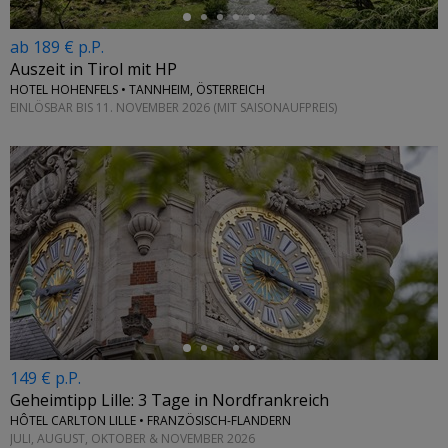
ab 189 € p.P.
Auszeit in Tirol mit HP
HOTEL HOHENFELS • TANNHEIM, ÖSTERREICH
EINLÖSBAR BIS 11. NOVEMBER 2026 (MIT SAISONAUFPREIS)
←
149 € p.P.
Geheimtipp Lille: 3 Tage in Nordfrankreich
HÔTEL CARLTON LILLE • FRANZÖSISCH-FLANDERN
JULI, AUGUST, OKTOBER & NOVEMBER 2026