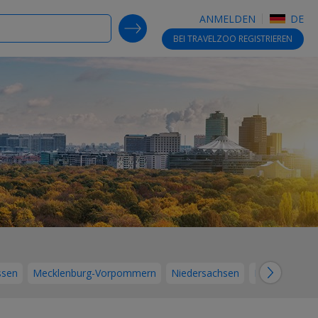
ANMELDEN
DE
SEARCH DEALS
BEI TRAVELZOO
REGISTRIEREN
→
ssen
Mecklenburg-Vorpommern
Niedersachsen
Nordrhein-We