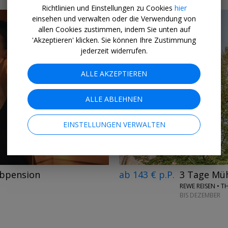
Richtlinien und Einstellungen zu Cookies
hier
einsehen und verwalten oder die Verwendung von
allen Cookies zustimmen, indem Sie unten auf
'Akzeptieren' klicken. Sie können Ihre Zustimmung
jederzeit widerrufen.
ALLE AKZEPTIEREN
→
ALLE ABLEHNEN
EINSTELLUNGEN VERWALTEN
ab 143 € p.P.
3 Tage Mü
lbpension
REWE REISEN • 
BIS DEZEMBER