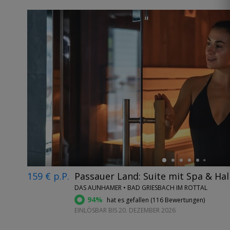
←
159 € p.P.
Passauer Land: Suite mit Spa & Ha
DAS AUNHAMER • BAD GRIESBACH IM ROTTAL
94%
hat es gefallen (
116 Bewertungen
)
EINLÖSBAR BIS 20. DEZEMBER 2026