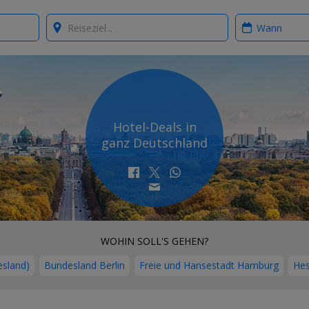
Where?
When?
Hotel-Deals in
ganz Deutschland
WOHIN SOLL'S GEHEN?
sland)
Bundesland Berlin
Freie und Hansestadt Hamburg
He