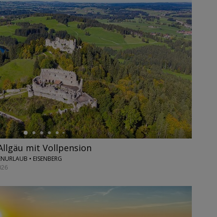
Allgäu mit Vollpension
IENURLAUB • EISENBERG
026