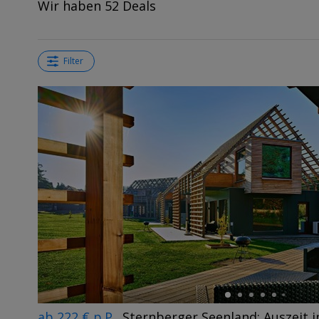
Wir haben 52 Deals
Filter
←
ab 222 € p.P.
Sternberger Seenland: Auszeit i