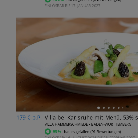
EINLÖSBAR BIS 17. JANUAR 2027
←
179 € p.P.
Villa bei Karlsruhe mit Menü, 53% 
VILLA HAMMERSCHMIEDE • BADEN-WÜRTTEMBERG
99%
hat es gefallen (
91 Bewertungen
)
EINLÖSBAR: 16. AUGUST 2026 BIS 28. FEBRUAR 2027