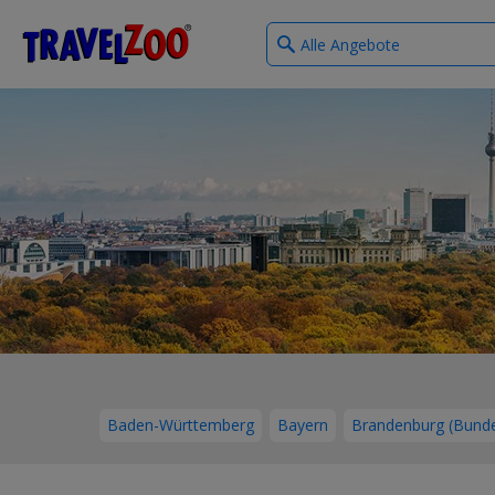
What
®
Travelzoo
type
of
deals?
Baden-Württemberg
Bayern
Brandenburg (Bunde