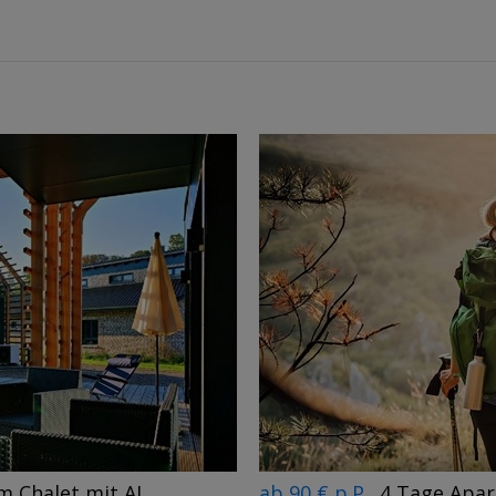
←
→
m Chalet mit AI
ab 90 € p.P.
4 Tage Apar