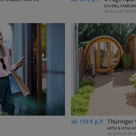
ICH-WILL-FAMILI
AB AUGUST BIS D
→
ab 159 € p.P.
Thüringer 
AKTIV & VITAL 
AB SOFORT BIS 