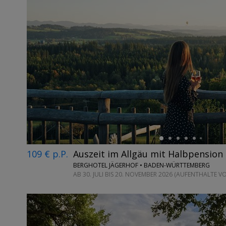
←
109 € p.P.
Auszeit im Allgäu mit Halbpension
BERGHOTEL JÄGERHOF • BADEN-WÜRTTEMBERG
AB 30. JULI BIS 20. NOVEMBER 2026 (AUFENTHALTE V