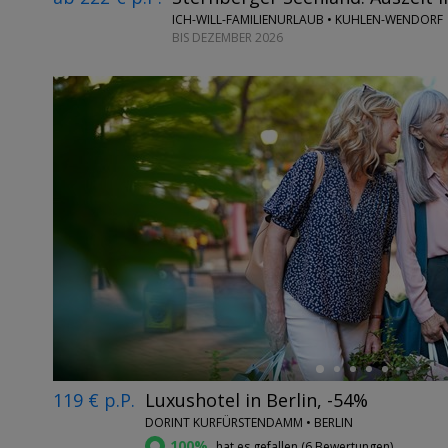
ICH-WILL-FAMILIENURLAUB • KUHLEN-WENDORF
BIS DEZEMBER 2026
←
119 € p.P.
Luxushotel in Berlin, -54%
DORINT KURFÜRSTENDAMM • BERLIN
100%
hat es gefallen (
6 Bewertungen
)