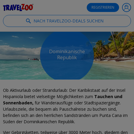
®
Travelzoo
REGISTRIEREN
NACH TRAVELZOO-DEALS SUCHEN
Dominikanische
Republik
Ob Aktivurlaub oder Strandurlaub: Der Karibikstaat auf der Insel
Hispaniola bietet vielseitige Möglichkeiten zum
Tauchen und
Sonnenbaden,
für Wanderausflüge oder Stadtspaziergänge.
Urlaubsziele, die bequem als Pauschalreise zu buchen sind,
befinden sich an den herrlichen Sandstränden um Punta Cana im
Süden der Dominikanischen Republik.
Vier Gebirgsketten, teilweise über 3000 Meter hoch, gliedern den