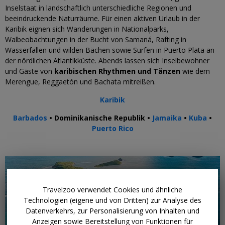
Inselstaat in landschaftlich unterschiedliche Regionen und
beeindruckende Naturräume. Für einen aktiven Urlaub in der
Karibik eignen sich Wanderungen in Nationalparks,
Walbeobachtungen in der Bucht von Samaná, Rafting in
Wasserfällen und wilden Bächen sowie Surfen in Puerto Plata an
der nördlichen Atlantikküste. Abends lassen sich Inselbewohner
und Gäste von
karibischen Rhythmen und Tänzen
wie dem
Merengue, Reggaetón und Bachata mitreißen.
Karibik
Barbados
• Dominikanische Republik •
Jamaika
•
Kuba
•
Puerto Rico
Travelzoo verwendet Cookies und ähnliche
Technologien (eigene und von Dritten) zur Analyse des
Datenverkehrs, zur Personalisierung von Inhalten und
Anzeigen sowie Bereitstellung von Funktionen für