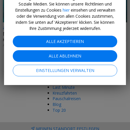
Soziale Medien. Sie können unsere Richtlinien und
Einstellungen zu Cookies
hier
einsehen und verwalten
oder die Verwendung von allen Cookies zustimmen,
indem Sie unten auf 'Akzeptieren' klicken. Sie können
ab 1218 € p.P.
Ihre Zustimmung jederzeit widerrufen.
MSC: 15 Tage Karibik im Winter & Flug
MSC CRUISES • CATALINA ISLAND, BRIDGETOWN & WEITERE AB/BIS LA ROMANA
ALLE AKZEPTIEREN
AB OKTOBER 2026
ALLE ABLEHNEN
Mehr Tipps & Angebote
EINSTELLUNGEN VERWALTEN
Hotels
Last Minute
Kreuzfahrten
Pauschalreisen
Blog
Top 20
MEINEN STANDORT FESTLEGEN