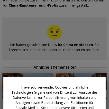
Wir haben für Sie zusammen mit Sinorama die schönsten Reisen
für China-Einsteiger und -Profis
zusammengestellt:
Wir haben gerade keine Deals für
China entdecken
. Sie
können sich aber unsere anderen Themenseiten ansehen.
Ähnliche Themenseiten
Travelzoo verwendet Cookies und ähnliche
Technologien (eigene und von Dritten) zur Analyse des
30 ANGEBOTE
2 ANGEBOTE
Datenverkehrs, zur Personalisierung von Inhalten und
Asien: Trauminseln & exotische
Bangkok
Anzeigen sowie Bereitstellung von Funktionen für
Kulturen
Soziale Medien. Sie können unsere Richtlinien und