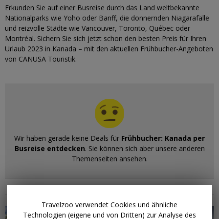
Erkunden Sie auf einer Busreise durch das Land weltbekannte
Nationalparks wie Yoho oder Banff, die donnernden Niagarafälle
und reizvolle Städte wie Vancouver, Toronto, Québec oder
Montréal. Sichern Sie sich jetzt schon den besten Preis für Ihren
Urlaub 2023 in Kanada – mit den aktuellen Frühbucher-Angeboten
von CANUSA Touristik.
Wir haben gerade keine Deals für
Frühbucher: Kanada per
Busreise entdecken
. Sie können sich aber unsere anderen
Themenseiten ansehen.
Ähnliche Themenseiten
Travelzoo verwendet Cookies und ähnliche
Technologien (eigene und von Dritten) zur Analyse des