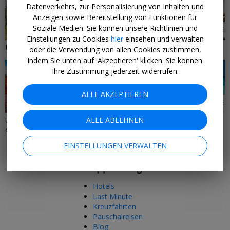
Datenverkehrs, zur Personalisierung von Inhalten und
Anzeigen sowie Bereitstellung von Funktionen für
Soziale Medien. Sie können unsere Richtlinien und
133 ANGEBOTE
4 ANGEBOTE
Einstellungen zu Cookies
hier
einsehen und verwalten
Fernreisen
New York
oder die Verwendung von allen Cookies zustimmen,
indem Sie unten auf 'Akzeptieren' klicken. Sie können
Ihre Zustimmung jederzeit widerrufen.
ALLE AKZEPTIEREN
24 ANGEBOTE
33 ANGEBOTE
USA & Kanada: Nordamerika
ALLE ABLEHNEN
All Inclusive
entdecken
EINSTELLUNGEN VERWALTEN
Mehr Tipps & Angebote
Hotels
Last Minute
Kreuzfahrten
Pauschalreisen
Blog