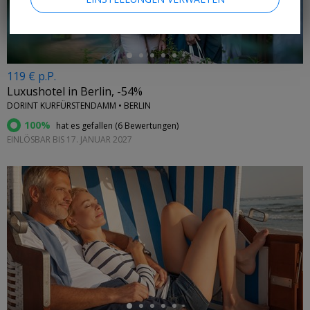
119 € p.P.
Luxushotel in Berlin, -54%
DORINT KURFÜRSTENDAMM • BERLIN
100%
hat es gefallen (
6 Bewertungen
)
EINLÖSBAR BIS 17. JANUAR 2027
←