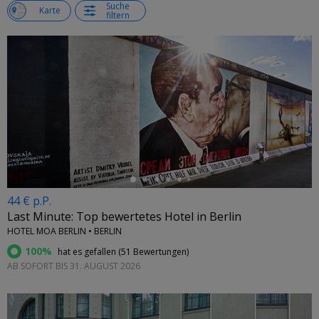
Suche
e
Karte
filtern
←
44 € p.P.
Last Minute: Top bewertetes Hotel in Berlin
HOTEL MOA BERLIN • BERLIN
100%
hat es gefallen (
51 Bewertungen
)
AB SOFORT BIS 31. AUGUST 2026