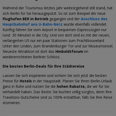
Während der Tourismus letztes Jahr weitestgehend still stand, hat
sich Berlin für Sie herausgeputzt. So ist zum Beispiel der neue
Flughafen BER
in Betrieb
gegangen und der
Anschluss des
Hauptbahnhof ans U-Bahn-Netz
wurde ebenfalls vollendet.
Künftig fahren Sie vom Airport in bequemen Expresszügen nur
rund 30 Minuten in die City. Und von dort sind es mit der neuen,
verlängerten U5 nur ein paar Stationen zum Prachtbouvelard
Unter den Linden, zum Brandenburger Tor und zur Museumsinsel.
Neueste Attraktion ist dort das
Hmboldtforum
im
wiedererrichteten Berliner Schloss.
Die besten Berlin-Deals für Ihre Städtereise
Lassen Sie sich inspirieren und sichern Sie sich jetzt die besten
Preise für
Hotels
in der Haupstadt. Planen Sie Ihren Berlin-Urlaub
ganz in Ruhe und nutzen Sie die
hohen Rabatte,
die wir
für Sie
verhandelt haben. Das Beste: Sie buchen völlig sorglos, denn Ihre
Travelzoo-Gutscheine sind zu 100% erstattbar, falls Sie Ihre Reise
stornieren.