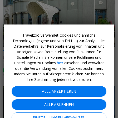
←
Travelzoo verwendet Cookies und ähnliche
Technologien (eigene und von Dritten) zur Analyse des
Datenverkehrs, zur Personalisierung von Inhalten und
109 € p.P.
Anzeigen sowie Bereitstellung von Funktionen für
Luxushotel in Berlin
Soziale Medien. Sie können unsere Richtlinien und
Einstellungen zu Cookies
hier
einsehen und verwalten
ROOMERS BERLIN STEINPLATZ, AUTOGRAPH COLLECTION • DEUTSCHLAND
oder die Verwendung von allen Cookies zustimmen,
100%
hat es gefallen (
5 Bewertungen
)
indem Sie unten auf 'Akzeptieren' klicken. Sie können
EINLÖSBAR BIS 31. MÄRZ 2027 (ANREISETAGE BEACHTEN)
Ihre Zustimmung jederzeit widerrufen.
ALLE AKZEPTIEREN
ALLE ABLEHNEN
←
EINSTELLUNGEN VERWALTEN