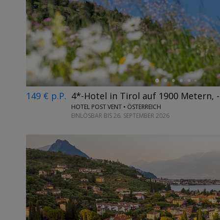
←
149 € p.P.
4*-Hotel in Tirol auf 1900 Metern, 
HOTEL POST VENT • ÖSTERREICH
EINLÖSBAR BIS 26. SEPTEMBER 2026
←