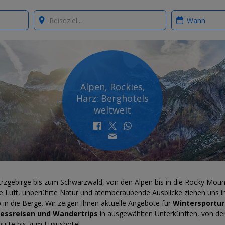
Where?
When?
Alpen, Rockies,
Harz: Berghotels
weltweit
rzgebirge bis zum Schwarzwald, von den Alpen bis in die Rocky Moun
he Luft, unberührte Natur und atemberaubende Ausblicke ziehen uns 
 in die Berge. Wir zeigen Ihnen aktuelle Angebote für
Wintersportur
essreisen und Wandertrips
in ausgewählten Unterkünften, von de
hütte bis zum Luxushotel.