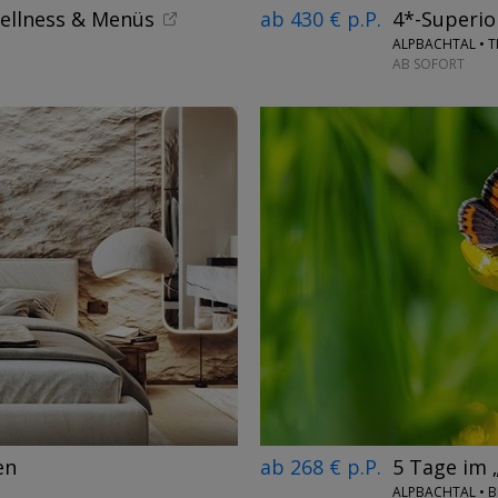
Wellness & Menüs
ab 430 € p.P.
4*-Superio
ALPBACHTAL • T
AB SOFORT
→
ab 268 € p.P.
5 Tage im 
en
ALPBACHTAL • 