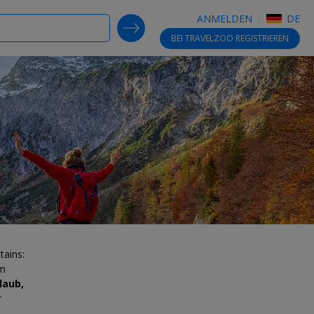
ANMELDEN
DE
SEARCH DEALS
BEI TRAVELZOO
REGISTRIEREN
tains:
im
laub,
r