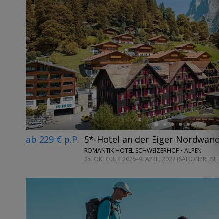
←
ab 229 € p.P.
5*-Hotel an der Eiger-Nordwan
ROMANTIK HOTEL SCHWEIZERHOF • ALPEN
25. OKTOBER 2026–9. APRIL 2027 (SAISONPREISE