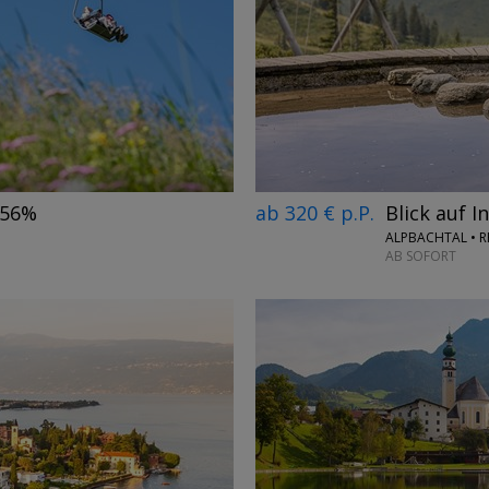
→
ab 320 € p.P.
Blick auf I
-56%
ALPBACHTAL • R
AB SOFORT
→