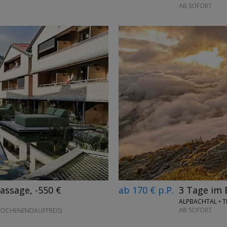
AB SOFORT
→
ab 170 € p.P.
3 Tage im 
assage, -550 €
ALPBACHTAL • T
AB SOFORT
 WOCHENENDAUFPREIS)