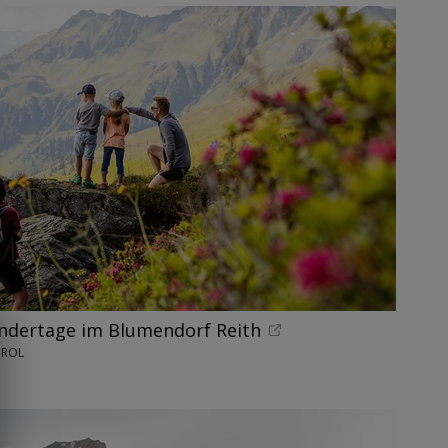
andertage im Blumendorf Reith
IROL