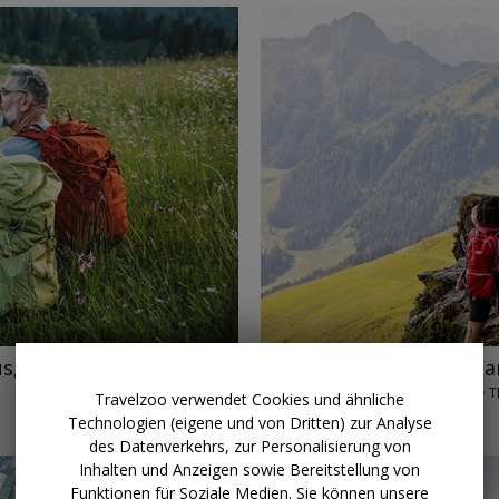
→
ab 158 € p.P.
Tirol: 4 W
s, statt 715 €
ALPBACHTAL • T
Travelzoo verwendet Cookies und ähnliche
AB SOFORT
Technologien (eigene und von Dritten) zur Analyse
des Datenverkehrs, zur Personalisierung von
Inhalten und Anzeigen sowie Bereitstellung von
Funktionen für Soziale Medien. Sie können unsere