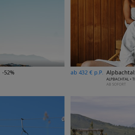
→
ab 432 € p.P.
Alpbachtal
, -52%
ALPBACHTAL • T
AB SOFORT