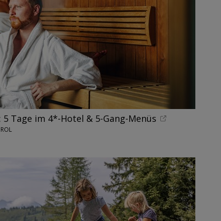
: 5 Tage im 4*-Hotel & 5-Gang-Menüs
IROL