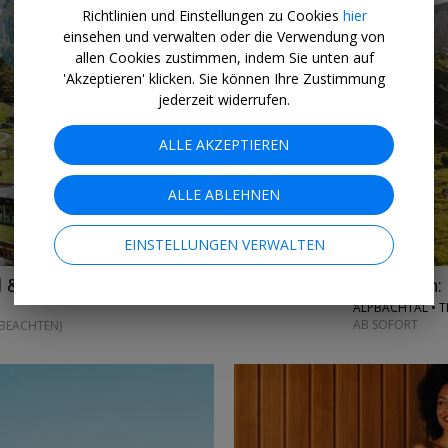
Richtlinien und Einstellungen zu Cookies
hier
einsehen und verwalten oder die Verwendung von
allen Cookies zustimmen, indem Sie unten auf
'Akzeptieren' klicken. Sie können Ihre Zustimmung
jederzeit widerrufen.
→
ALLE AKZEPTIEREN
ALLE ABLEHNEN
EINSTELLUNGEN VERWALTEN
ab 345 € p.P.
Kramsach: 
d & Menüs, -72%
ALPBACHTAL • T
AB SOFORT
 BEACHTEN)