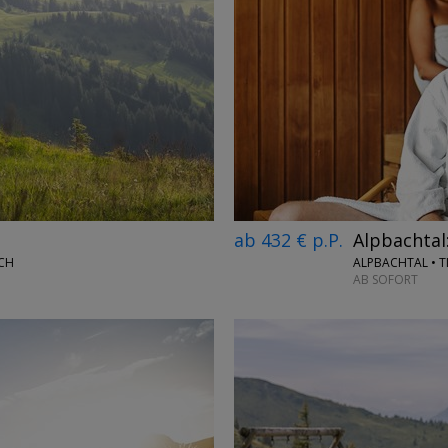
→
ab 432 € p.P.
Alpbachtal
ALPBACHTAL • T
ICH
AB SOFORT