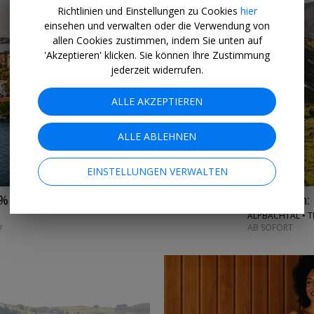
Richtlinien und Einstellungen zu Cookies
hier
einsehen und verwalten oder die Verwendung von
allen Cookies zustimmen, indem Sie unten auf
'Akzeptieren' klicken. Sie können Ihre Zustimmung
jederzeit widerrufen.
→
ALLE AKZEPTIEREN
ALLE ABLEHNEN
EINSTELLUNGEN VERWALTEN
ab 345 € p.P.
Kramsach: 
6%
ALPBACHTAL • T
AB SOFORT
7