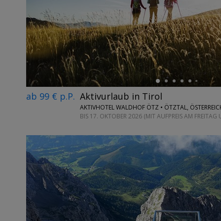
←
ab 99 € p.P.
Aktivurlaub in Tirol
AKTIVHOTEL WALDHOF ÖTZ • ÖTZTAL, ÖSTERREIC
BIS 17. OKTOBER 2026 (MIT AUFPREIS AM FREITAG
←