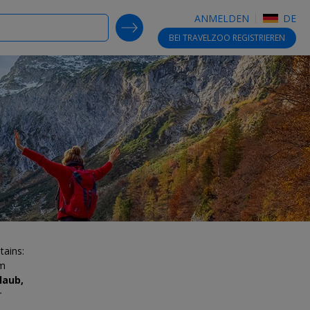
ANMELDEN
DE
SEARCH DEALS
BEI TRAVELZOO
REGISTRIEREN
tains:
im
laub,
r