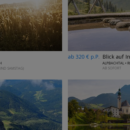
→
ab 320 € p.P.
Blick auf I
ALPBACHTAL • R
H
AB SOFORT
 UND SAMSTAG)
→