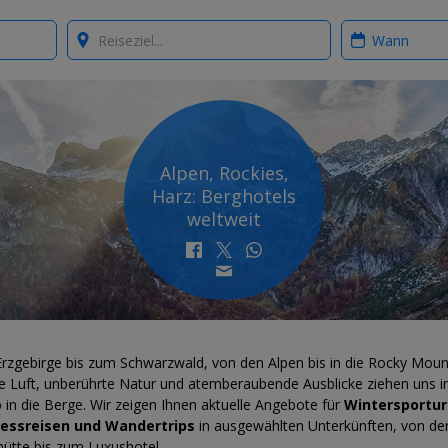
Where?
When?
Alpen, Rockies,
Harz: Berghotels
weltweit
rzgebirge bis zum Schwarzwald, von den Alpen bis in die Rocky Moun
he Luft, unberührte Natur und atemberaubende Ausblicke ziehen uns 
 in die Berge. Wir zeigen Ihnen aktuelle Angebote für
Wintersportur
essreisen und Wandertrips
in ausgewählten Unterkünften, von de
hütte bis zum Luxushotel.