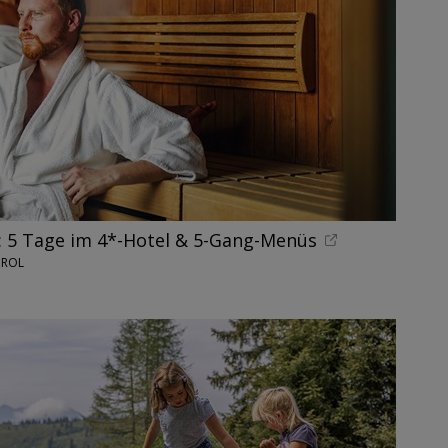
: 5 Tage im 4*-Hotel & 5-Gang-Menüs
IROL