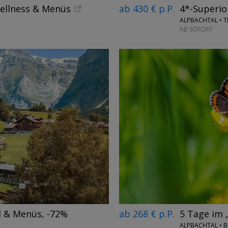
Wellness & Menüs
ab 430 € p.P.
4*-Superio
ALPBACHTAL • T
AB SOFORT
→
ab 268 € p.P.
5 Tage im 
d & Menüs, -72%
ALPBACHTAL • 