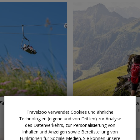
→
ab 158 € p.P.
Tirol: 4 W
-56%
ALPBACHTAL • T
Travelzoo verwendet Cookies und ähnliche
AB SOFORT
Technologien (eigene und von Dritten) zur Analyse
des Datenverkehrs, zur Personalisierung von
Inhalten und Anzeigen sowie Bereitstellung von
Funktionen für Soziale Medien. Sie können unsere