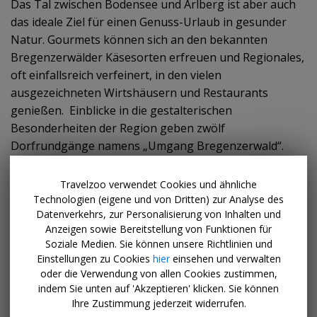
Das Tal zwischen Bodensee und Arlberg ist aber auch
das ideale Ziel für einen Genuss-Urlaub in gesunder
Natur. Gourmets können sich an den bekannten
Bregenzerwälder Käsesorten erfreuen und Regionales,
oft einfallsreich verfeinert, in den vielen
ausgezeichneten Wirtshäusern und Restaurants
genießen. Einblicke in die gestalterischen
Besonderheiten der Region geben zwölf
Dorfrundgänge namens „Umgang Bregenzerwald“.
Familienurlaub auf dem Bauernhof
Travelzoo verwendet Cookies und ähnliche
Technologien (eigene und von Dritten) zur Analyse des
Datenverkehrs, zur Personalisierung von Inhalten und
Etwas Besonderes ist auch ein Urlaub auf dem
Anzeigen sowie Bereitstellung von Funktionen für
Bauernhof, der für viele Städter ein willkommenes
Soziale Medien. Sie können unsere Richtlinien und
Kontrastprogramm zum hektischen Alltag und für
Einstellungen zu Cookies
hier
einsehen und verwalten
Kinder oft die einzige Gelegenheit ist, mit Tieren
oder die Verwendung von allen Cookies zustimmen,
hautnah in Berührung zu kommen. Urlaubsgäste
indem Sie unten auf 'Akzeptieren' klicken. Sie können
Ihre Zustimmung jederzeit widerrufen.
können nirgendwo sonst so intensiv am Leben der