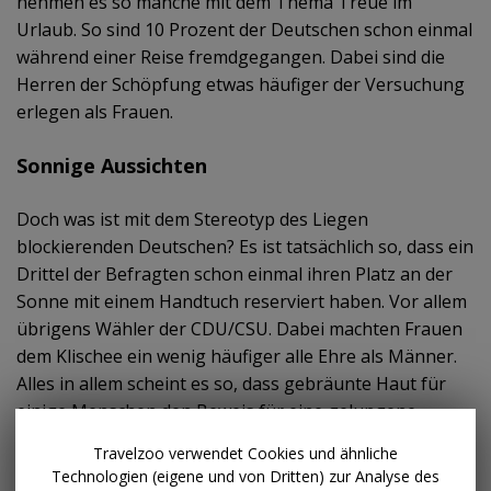
nehmen es so manche mit dem Thema Treue im
Urlaub. So sind 10 Prozent der Deutschen schon einmal
während einer Reise fremdgegangen. Dabei sind die
Herren der Schöpfung etwas häufiger der Versuchung
erlegen als Frauen.
Sonnige Aussichten
Doch was ist mit dem Stereotyp des Liegen
blockierenden Deutschen? Es ist tatsächlich so, dass ein
Drittel der Befragten schon einmal ihren Platz an der
Sonne mit einem Handtuch reserviert haben. Vor allem
übrigens Wähler der CDU/CSU. Dabei machten Frauen
dem Klischee ein wenig häufiger alle Ehre als Männer.
Alles in allem scheint es so, dass gebräunte Haut für
einige Menschen den Beweis für eine gelungene
Urlaubsreise
darstellt. Denn 7 Prozent der
Travelzoo verwendet Cookies und ähnliche
Umfrageteilnehmer sind schon einmal heimlich ins
Technologien (eigene und von Dritten) zur Analyse des