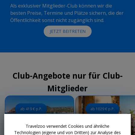
Als exklusiver Mitglieder-Club können wir die
besten Preise, Termine und Plätze sichern, die der
Öffentlichkeit sonst nicht zugänglich sind.
JETZT BEITRETEN
Club-Angebote nur für Club-
Mitglieder
ab 419 € p.P.
ab 1029 € p.P.
Travelzoo verwendet Cookies und ähnliche
Technologien (eigene und von Dritten) zur Analyse des