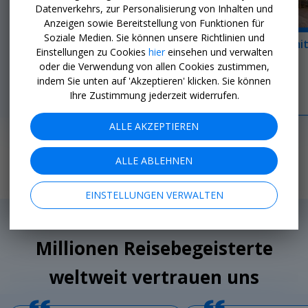
Datenverkehrs, zur Personalisierung von Inhalten und
Anzeigen sowie Bereitstellung von Funktionen für
Soziale Medien. Sie können unsere Richtlinien und
Zwischen Meer &
Kanaren & Madeira mi
Einstellungen zu Cookies
hier
einsehen und verwalten
Bergen
AIDAcosma inkl. Flug
oder die Verwendung von allen Cookies zustimmen,
Mallorca
ATLANTIK
indem Sie unten auf 'Akzeptieren' klicken. Sie können
Ihre Zustimmung jederzeit widerrufen.
ALLE AKZEPTIEREN
JETZT BEITRETEN
ALLE ABLEHNEN
EINSTELLUNGEN VERWALTEN
Millionen Reisebegeisterte
weltweit vertrauen uns