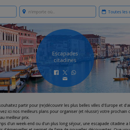
Where?
When?
Escapades
citadines
ouhaitez partir pour (re)découvrir les plus belles villes d'Europe et d'ai
vez ici nos meilleurs plans pour organiser (et réussir) votre prochain c
au meilleur prix.
ps d'un week-end ou d'un plus long séjour, une escapade citadine a 
r d'émerveiller et permet de faire de nouvelles découvertes. Que vou