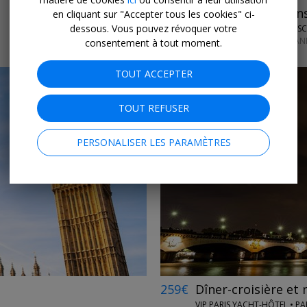
Notre sélection
Évasions
en cliquant sur "Accepter tous les cookies" ci-
dessous. Vous pouvez révoquer votre
PERFECT ES
TOUTE L'AN
consentement à tout moment.
TOUT ACCEPTER
TOUT REFUSER
PERSONALISER LES PARAMÈTRES
←
259€
Dîner-croisière et 
VIP PARIS YACHT-HÔTEL • PA