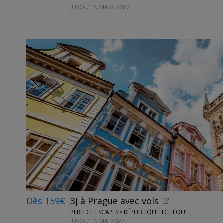
JUSQU'EN MARS 2027
Dès 159€
3j à Prague avec vols
PERFECT ESCAPES • RÉPUBLIQUE TCHÈQUE
JUSQU'EN MAI 2027