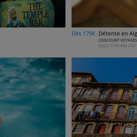
Dès 179€
Détente en Alg
CDISCOUNT VOYAGES
JUSQU'À FIN MAI 2027
←