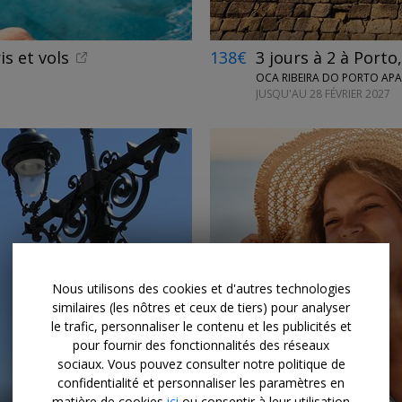
is et vols
138€
3 jours à 2 à Porto
OCA RIBEIRA DO PORTO AP
JUSQU'AU 28 FÉVRIER 2027
→
Nous utilisons des cookies et d'autres technologies
similaires (les nôtres et ceux de tiers) pour analyser
le trafic, personnaliser le contenu et les publicités et
pour fournir des fonctionnalités des réseaux
sociaux. Vous pouvez consulter notre politique de
confidentialité et personnaliser les paramètres en
matière de cookies
ici
ou consentir à leur utilisation