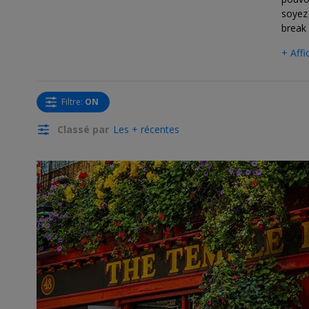
soyez 
break 
+ Affi
Filtre
:
ON
Classé par
Les + récentes
←