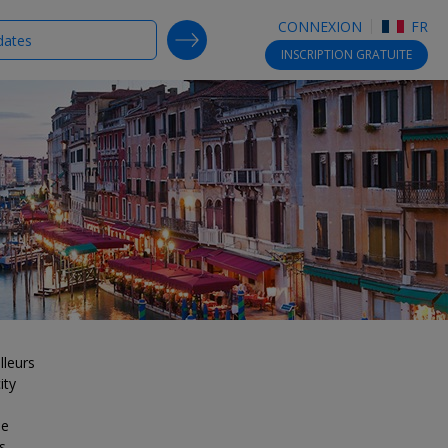
CONNEXION
FR
SEARCH DEALS
INSCRIPTION
GRATUITE
lleurs
ity
le
s