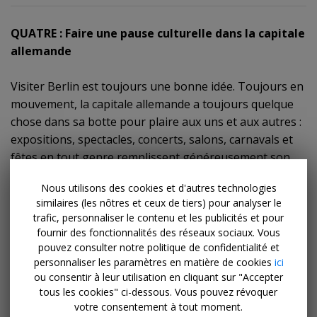
QUATRE : Faire une pause culturelle dans la capitale
allemande
Visiter Berlin est toujours une bonne idée. Toujours en
mouvement, la capitale allemande a toujours quelque
chose dans sa botte pour plaire aux uns et aux autres :
expositions, spectacles, concerts, salons, carnavals et
fêtes en tout genre remplissent généreusement son
calendrier. Les amoureux des belles choses accourent
Nous utilisons des cookies et d'autres technologies
aussi dans la ville grise pour contempler les œuvres
similaires (les nôtres et ceux de tiers) pour analyser le
exposées dans ses différents musées. L’île aux musées -
trafic, personnaliser le contenu et les publicités et pour
situé au nord de la
Spreeinsel
- est incontournable avec
fournir des fonctionnalités des réseaux sociaux. Vous
ses cinq lieux d'exposition renommés.
pouvez consulter notre politique de confidentialité et
personnaliser les paramètres en matière de cookies
ici
ou consentir à leur utilisation en cliquant sur "Accepter
Pourquoi visiter Berlin en juillet ?
Berlin bénéficie
tous les cookies" ci-dessous. Vous pouvez révoquer
d’un temps bien plus clément à cette période et les
votre consentement à tout moment.
événements fusent ! De nombreux festivals sont