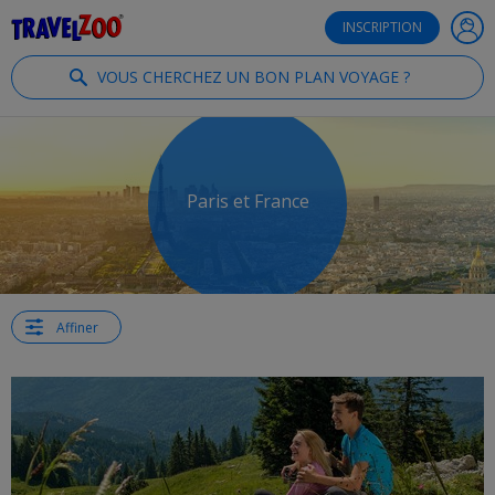
®
Travelzoo
INSCRIPTION
VOUS CHERCHEZ UN BON PLAN VOYAGE ?
Paris et France
Affiner