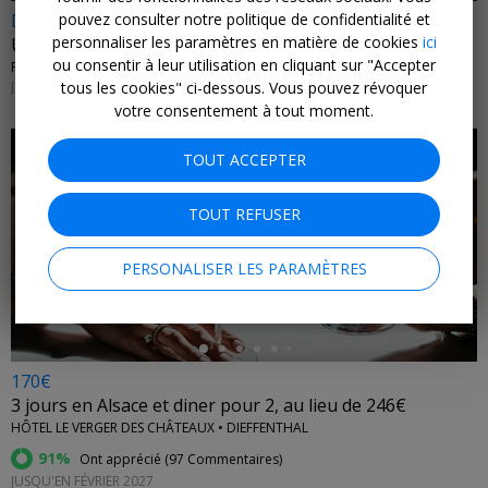
pouvez consulter notre politique de confidentialité et
Dès 259€
personnaliser les paramètres en matière de cookies
ici
Un écrin sur la baie d'Ajaccio, vols inclus
ou consentir à leur utilisation en cliquant sur "Accepter
PERFECT ESCAPES • CORSE DU SUD
tous les cookies" ci-dessous. Vous pouvez révoquer
JUSQU'EN OCTOBRE 2026
votre consentement à tout moment.
TOUT ACCEPTER
TOUT REFUSER
←
PERSONALISER LES PARAMÈTRES
170€
3 jours en Alsace et diner pour 2, au lieu de 246€
HÔTEL LE VERGER DES CHÂTEAUX • DIEFFENTHAL
91%
Ont apprécié (
97 Commentaires
)
JUSQU'EN FÉVRIER 2027