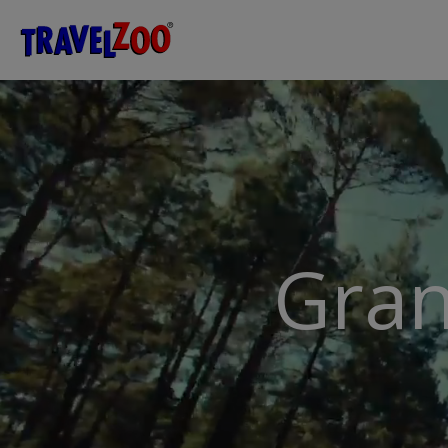
®
Travelzoo