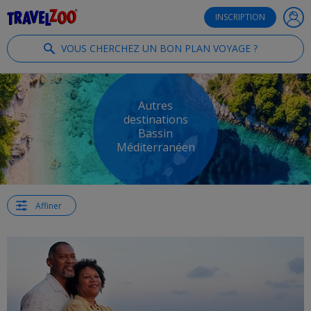
®
Travelzoo
INSCRIPTION
VOUS CHERCHEZ UN BON PLAN VOYAGE ?
Autres
destinations
Bassin
Méditerranéen
Affiner