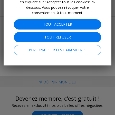
en cliquant sur "Accepter tous les cookies" ci-
dessous. Vous pouvez révoquer votre
consentement à tout moment.
Plus de bons plans et de conseils
TOUT ACCEPTER
Meilleures offres
Dernière minute
TOUT REFUSER
Séjours
Hôtels
PERSONALISER LES PARAMÈTRES
Vols
Croisières
DÉFINIR MON LIEU
Devenez membre, c'est gratuit !
Recevez en exclusivité nos plus belles offres négociées.