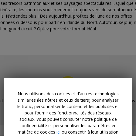
, ses trésors patrimoniaux et ses paysages spectaculaires… Quel que 
 itinéraire, les chemins vous mèneront toujours vers de somptueux d
ls. N'attendez plus ! Dès aujourd'hui, profitez de l'une de nos offres
ionnées ci-dessous pour partir en Irlande du Nord. Autotour, séjour, n
l ou grand circuit ? Optez pour votre format idéal.
Nous utilisons des cookies et d'autres technologies
similaires (les nôtres et ceux de tiers) pour analyser
d’offres pour
Direction l'Irlande du Nord
pour l’instant. Vérifiez nos
le trafic, personnaliser le contenu et les publicités et
pour fournir des fonctionnalités des réseaux
sociaux. Vous pouvez consulter notre politique de
confidentialité et personnaliser les paramètres en
matière de cookies
ici
ou consentir à leur utilisation
Collections associées