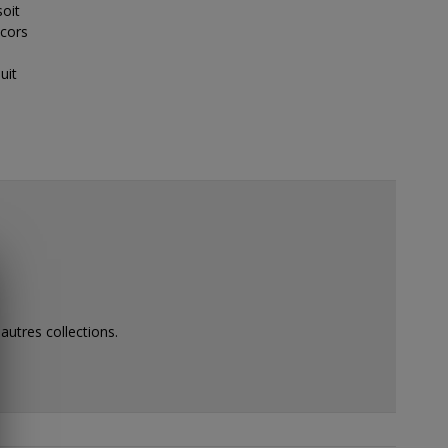
soit
écors
uit
 autres collections.