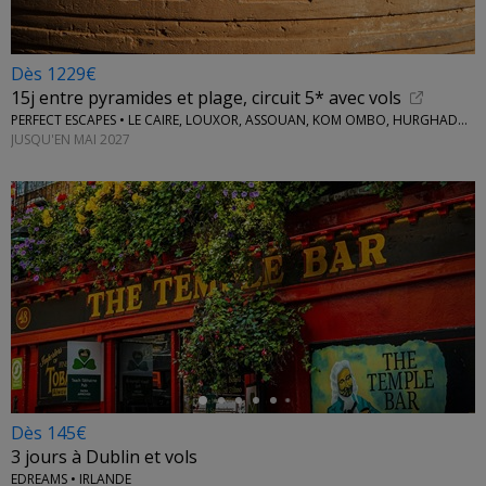
Dès 1229€
15j entre pyramides et plage, circuit 5* avec vols
PERFECT ESCAPES • LE CAIRE, LOUXOR, ASSOUAN, KOM OMBO, HURGHADA...
JUSQU'EN MAI 2027
←
Dès 145€
3 jours à Dublin et vols
EDREAMS • IRLANDE