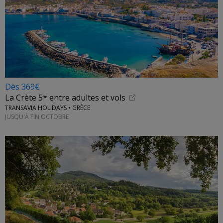
Dès 369€
La Crète 5* entre adultes et vols
TRANSAVIA HOLIDAYS • GRÈCE
JUSQU'À FIN OCTOBRE
←