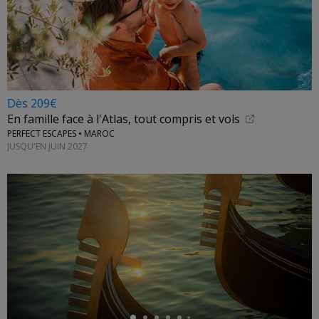
Dès 209€
En famille face à l'Atlas, tout compris et vols
PERFECT ESCAPES • MAROC
JUSQU'EN JUIN 2027
←