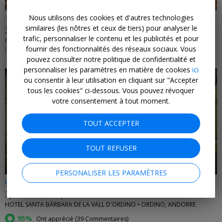
Nous utilisons des cookies et d'autres technologies
138€
similaires (les nôtres et ceux de tiers) pour analyser le
3 jours à 2 à Porto, au lieu de 291€
trafic, personnaliser le contenu et les publicités et pour
OCA RIBEIRA DO PORTO APARTMENTS • PORTO
fournir des fonctionnalités des réseaux sociaux. Vous
JUSQU'AU 28 FÉVRIER 2027
pouvez consulter notre politique de confidentialité et
personnaliser les paramètres en matière de cookies
ici
ou consentir à leur utilisation en cliquant sur "Accepter
tous les cookies" ci-dessous. Vous pouvez révoquer
votre consentement à tout moment.
←
TOUT ACCEPTER
TOUT REFUSER
PERSONALISER LES PARAMÈTRES
99€
3j de fraîcheur pour 2 en Andorre, au lieu de 187€
HOTEL SANTA BÁRBARA DE LA VALL D'ORDINO • ORDINO, ANDORRE
95%
Ont apprécié (
39 Commentaires
)