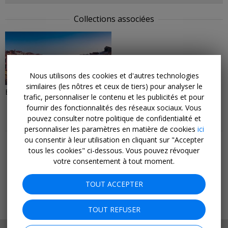
Collections associées
9 BONS PLANS
Nous utilisons des cookies et d'autres technologies
similaires (les nôtres et ceux de tiers) pour analyser le
Escapades citadines
trafic, personnaliser le contenu et les publicités et pour
fournir des fonctionnalités des réseaux sociaux. Vous
pouvez consulter notre politique de confidentialité et
personnaliser les paramètres en matière de cookies
Plus de bons plans et de conseils
ici
ou consentir à leur utilisation en cliquant sur "Accepter
Meilleures offres
tous les cookies" ci-dessous. Vous pouvez révoquer
Dernière minute
votre consentement à tout moment.
Séjours
Hôtels
TOUT ACCEPTER
Vols
Croisières
TOUT REFUSER