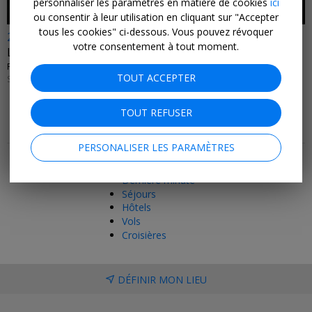
personnaliser les paramètres en matière de cookies
ici
ou consentir à leur utilisation en cliquant sur "Accepter
tous les cookies" ci-dessous. Vous pouvez révoquer
27€-55€ A/R
votre consentement à tout moment.
Les meilleurs vols de septembre
PLUSIEURS COMPAGNIES AÉRIENNES • ITALIE, ESPAGNE, ROYAUME-UNI, DANEMARK...
TOUT ACCEPTER
SEPTEMBRE 2026
TOUT REFUSER
Plus de bons plans et de conseils
PERSONALISER LES PARAMÈTRES
Meilleures offres
Dernière minute
Séjours
Hôtels
Vols
Croisières
DÉFINIR MON LIEU