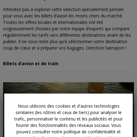
N’hésitez pas à explorer cette sélection spécialement pensée
pour vous avec les billets d’avion les moins chers du marché.
Toutes les offres locales et internationales ont été
soigneusement choisies par notre équipe d’experts qui compare
régulièrement les tarifs vers différentes destinations avant de les
publier. Il ne vous reste plus qu’à sélectionner votre destination
coup de cœur et à préparer vos bagages. Direction l’aéroport !
Billets d’avion et de train
Nous utilisons des cookies et d'autres technologies
similaires (les nôtres et ceux de tiers) pour analyser le
←
trafic, personnaliser le contenu et les publicités et pour
fournir des fonctionnalités des réseaux sociaux. Vous
pouvez consulter notre politique de confidentialité et