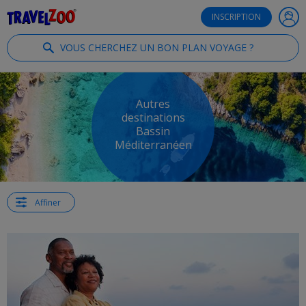
®
Travelzoo
INSCRIPTION
VOUS CHERCHEZ UN BON PLAN VOYAGE ?
Autres
destinations
Bassin
Méditerranéen
Affiner