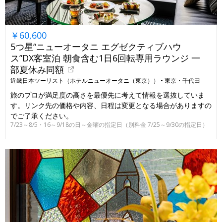
￥60,600
5つ星“ニューオータニ エグゼクティブハウ
ス”DX客室泊 朝食含む1日6回転専用ラウンジ 一
部夏休み同額
近畿日本ツーリスト（ホテルニューオータニ（東京）） •
東京・千代田
旅のプロが満足度の高さを最優先に考えて情報を選抜していま
す。リンク先の価格や内容、日程は変更となる場合がありますの
でご了承ください。
7/23～8/5・16～9/18の日～金曜の指定日（別料金 7/25～9/30の指定日）