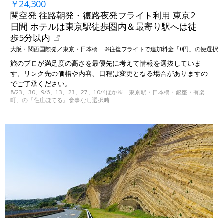
￥24,300
関空発 往路朝発・復路夜発フライト利用 東京2
日間 ホテルは東京駅徒歩圏内＆最寄り駅へは徒
歩5分以内
大阪・関西国際発／東京・日本橋 ※往復フライトで追加料金「0円」の便選
旅のプロが満足度の高さを最優先に考えて情報を選抜していま
す。リンク先の価格や内容、日程は変更となる場合がありますの
でご了承ください。
8/23、30、9/6、13、23、27、10/4ほか※「東京駅・日本橋・銀座・有楽
町」の『住庄ほてる』食事なし選択時