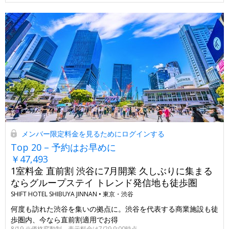
メンバー限定料金を見るためにログインする
Top 20 – 予約はお早めに
￥47,493
1室料金 直前割 渋谷に7月開業 久しぶりに集まる
ならグループステイ トレンド発信地も徒歩圏
SHIFT HOTEL SHIBUYA JINNAN •
東京・渋谷
何度も訪れた渋谷を集いの拠点に。渋谷を代表する商業施設も徒
歩圏内、今なら直前割適用でお得
8/19 ※価格変動制、表示料金は7/29 9:00時点