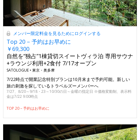
メンバー限定料金を見るためにログインする
Top 20 – 予約はお早めに
￥69,300
自然を“独占”1棟貸切スイートヴィラ泊 専用サウナ
+ラウンジ利用+2食付 7/17オープン
SATOLOGUE •
東京・奥多摩
7/22時点で開業記念特別プランは10月末まで予約可能。新しい
旅の刺激を探しているトラベルズーメンバーへ
7/27、8/20～9/18・23～10/30の日～金曜の指定日 ※価格変動制、表示料
金は7/22 9:00時点
TOP 20 – 予約はお早めに