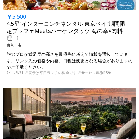
￥5,500
4.5星“インターコンチネンタル 東京ベイ”期間限
定ブッフェMeetsハーゲンダッツ 海の幸×肉料
理
東京・港
旅のプロが満足度の高さを最優先に考えて情報を選抜していま
す。リンク先の価格や内容、日程は変更となる場合がありますの
でご了承ください。
7/1～8/31 ※表示は平日ランチの料金です ※サービス料別15%