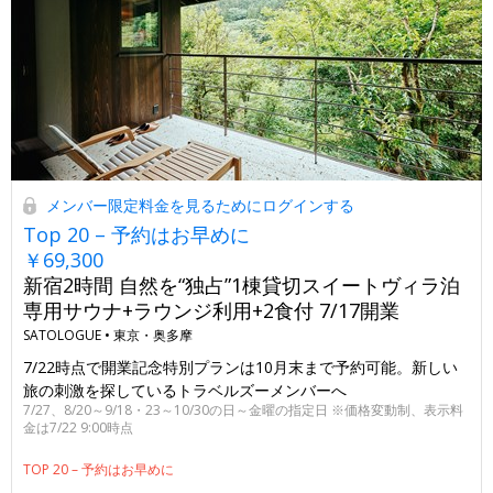
メンバー限定料金を見るためにログインする
Top 20 – 予約はお早めに
￥69,300
新宿2時間 自然を“独占”1棟貸切スイートヴィラ泊
専用サウナ+ラウンジ利用+2食付 7/17開業
SATOLOGUE •
東京・奥多摩
7/22時点で開業記念特別プランは10月末まで予約可能。新しい
旅の刺激を探しているトラベルズーメンバーへ
7/27、8/20～9/18・23～10/30の日～金曜の指定日 ※価格変動制、表示料
金は7/22 9:00時点
TOP 20 – 予約はお早めに