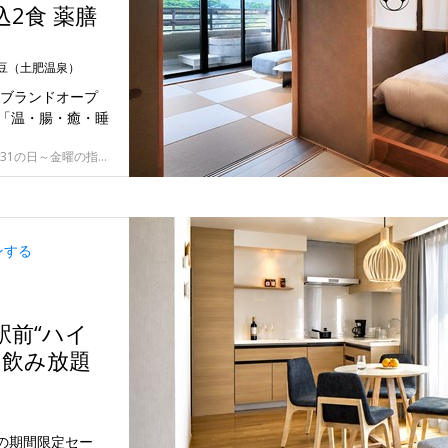
2食 薬膳
豆（土肥温泉）
リブランドオープ
「温・腸・癒・睡
7/16～31・8/31～9/17・24～12/25・2027/1/4～31の日～金曜の指定日
ンする
駅前“ハイ
 飲み放題
』の期間限定セー