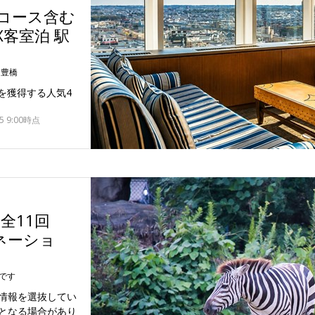
ルコース含む
X客室泊 駅
・豊橋
を獲得する人気4
 9:00時点
全11回
ネーショ
です
情報を選抜してい
となる場合があり