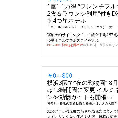
1室1.1万得 “フレンチフ
2食＆ラウンジ利用”付きD
前4つ星ホテル
一休.COM（ホテルアークリッシュ豊橋） •
愛知
宿泊予約サイトのクチコミ総合平均4.57点
つ星ホテルで贅沢ステイを実現
8/18～9/16の指定日 ※価格変動制、表示料金は8/5
TOP 20 – 予約はお早めに
￥0～800
横浜3園で“夜の動物園” 8月
は13時開園に変更 イルミ
ンや動物ガイドも開催
神奈川・横浜の対象動物園 ※表示は大人の入園料
旅のプロが満足度の高さを最優先に考えて
ます。リンク先の価格や内容、日程は変更