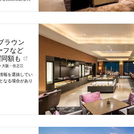
ラブラウン
ーフなど
曜同額も
•
大阪・住之江
情報を選抜してい
となる場合があり