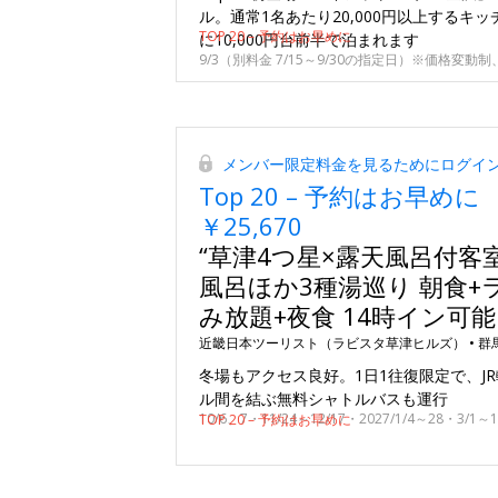
ル。通常1名あたり20,000円以上するキ
TOP 20 – 予約はお早めに
に10,000円台前半で泊まれます
メンバー限定料金を見るためにログイ
Top 20 – 予約はお早めに
￥25,670
“草津4つ星×露天風呂付客室
風呂ほか3種湯巡り 朝食+
み放題+夜食 14時イン可能
近畿日本ツーリスト（ラビスタ草津ヒルズ） •
群
冬場もアクセス良好。1日1往復限定で、J
ル間を結ぶ無料シャトルバスも運行
TOP 20 – 予約はお早めに