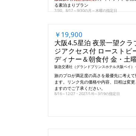
る素泊まりプラン
7/30、8/17～9/30の月～木曜の指定日
￥19,900
大阪4.5星泊 夜景一望ク
ジアクセス付 ローストビ
ディナー＆朝食付 金・土
阪急交通社（グランドプリンスホテル大阪ベイ） 
旅のプロが満足度の高さを最優先に考えて
ます。リンク先の価格や内容、日程は変更
ますのでご了承ください。
8/16～12/27・2027/1/6～3/19の指定日