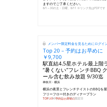
ますのでご了承ください。
8/1～30の土・日曜、8/11 ※リンク先はPDFです
メンバー限定料金を見るためにログイ
Top 20 – 予約はお早めに
￥9,700
駅直結4.5星ホテル最上階
“暑くない”フレンチBBQ 
ール含む飲み放題 9/30迄
神奈川・横浜
横浜の夜景とフレンチテイストのBBQを
フリーフロー付きのディナープラン
7/30～9/30の日～金曜の指定日
TOP 20 – 予約はお早めに