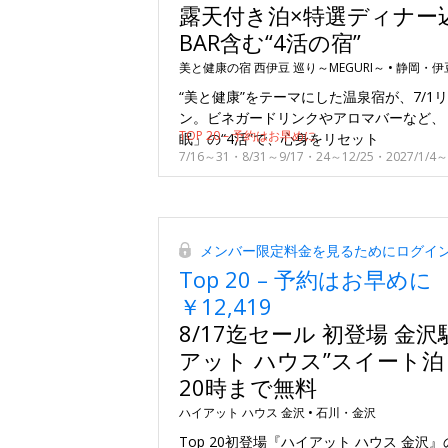
露天付き泊×特選ディナー込
BAR含む“4活の宿”
美と健康の宿 西伊豆 巡り～MEGURI～ •
静岡・伊
“美と健康”をテーマにした温泉宿が、7/1
ン。ビネガードリンクやアロマバーなど、
TOP 20 – 予約はお早めに
眠」の“4活”で、心身をリセット
メンバー限定料金を見るためにログイ
Top 20 – 予約はお早めに
￥12,419
8/17迄セール 初登場 金沢
アット ハウス”スイート泊
20時まで無料
ハイアット ハウス 金沢 •
石川・金沢
Top 20初登場『ハイアット ハウス 金沢