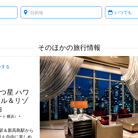
Where?
When?
そのほかの旅行情報
ンする
5つ星 ハワ
テル＆リゾ
泊
 横浜） •
駅＆新高島駅から
活も自由に楽しめ