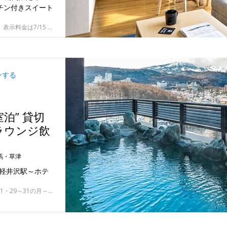
ッチン付きスイート
9/3（別料金 7/15～9/30の指定日）※価格変動制、表示料金は7/15 9:00時点
ンする
泊” 貸切
ラウンジ飲
馬・草津
R軽井沢駅～ホテ
10/6、7・11/24～12/17・2027/1/4～28・3/1～11・29～31の月～木曜の指定日