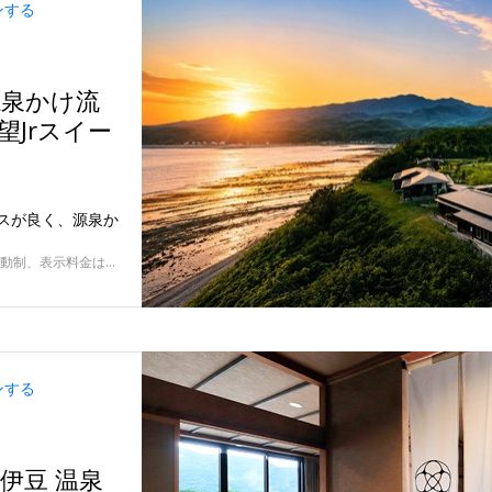
ンする
源泉かけ流
望Jrスイー
スが良く、源泉か
11/25～2027/1/29の日～金曜の指定日 ※価格変動制、表示料金は7/29 9:00時点
ンする
西伊豆 温泉