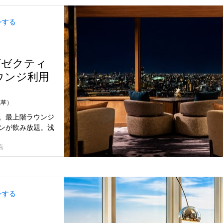
ンする
エグゼクティ
ウンジ利用
浅草）
。最上階ラウンジ
ンが飲み放題。浅
点
ンする