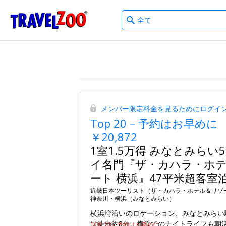
What
®
Travelzoo
type
of
deals?
メンバー限定料金を見るためにログイ
Top 20 – 予約はお早めに
￥20,872
1室1.5万得 みなとみらい
イ名門『ザ・カハラ・ホ
ート 横浜』47平米超客室
近畿日本ツーリスト（ザ・カハラ・ホテル＆リゾート
神奈川・横浜（みなとみらい）
横浜湾沿いのロケーション、みなとみらい
は徒歩約8分。横浜でのナイトライフも朝
TOP 20 – 予約はお早めに