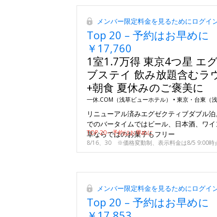
メンバー限定料金を見るためにログイ
Top 20 – 予約はお早めに
￥17,760
1室1.7万得 東京4つ星 
ブステイ 飲み放題含むラ
+朝食 夏休みのご褒美に
一休.COM（浅草ビューホテル） •
東京・台東（
リニューアル済みエグゼクティブダブル泊
でのバータイムではビール、日本酒、ワイ
TOP 20 – 予約はお早めに
草ならではのお菓子もフリー
8/16、30 ※価格変動制、表示料金は8/5 9:00時
メンバー限定料金を見るためにログイ
Top 20 – 予約はお早めに
￥17,853