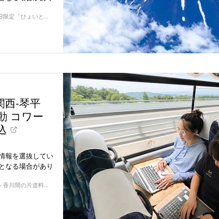
7/5～9/21の土・日曜、祝日の指定日 ※表示はWEB限定「ひょいと遊覧セール」運賃
関西-琴平
動 コワー
込
情報を選抜してい
となる場合があり
3～5月まで運行休止、6/1に再始動 ※表示は大阪～香川間の片道料金です