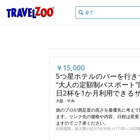
What
®
Travelzoo
type
of
deals?
￥15,000
5つ星ホテルのバーを行き
“大人の定額制パスポート”
日2杯を1か月利用できる
大阪・中央
旅のプロが満足度の高さを最優先に考えて
ます。リンク先の価格や内容、日程は変更
ますのでご了承ください。
利用期間：購入費の翌月1か月間 ※17:00～24: