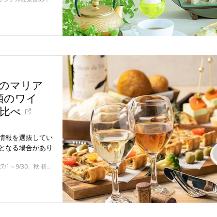
食のマリア
類のワイ
み比べ
情報を選抜してい
となる場合があり
ワインの切り替え期間：春 初夏6/30まで、夏 初秋7/1～9/30、秋 初冬10/1～12/18