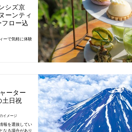
ンシズ京
タヌーンティ
ーフロー込
ィーで気軽に体験
チャーター
1の土日祝
のイメージ
情報を選抜してい
となる場合があり