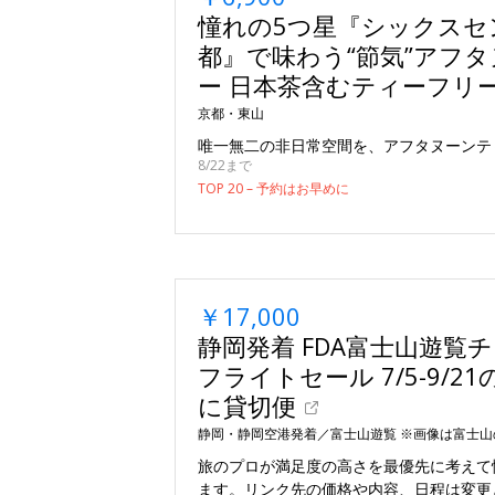
憧れの5つ星『シックスセ
都』で味わう“節気”アフ
ー 日本茶含むティーフリ
京都・東山
唯一無二の非日常空間を、アフタヌーンテ
8/22まで
TOP 20 – 予約はお早めに
￥17,000
静岡発着 FDA富士山遊覧
フライトセール 7/5-9/2
に貸切便
静岡・静岡空港発着／富士山遊覧 ※画像は富士山
旅のプロが満足度の高さを最優先に考えて
ます。リンク先の価格や内容、日程は変更