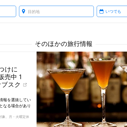
Where?
When?
そのほかの旅行情報
つけに
販売中 1
サブスク
情報を選抜してい
となる場合があり
00対象、月・火曜定休