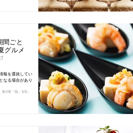
期間ごと
の夏グルメ
情報を選抜してい
となる場合があり
第1弾「空」6/17～7/13、第2弾「海」7/14～8/7、第3弾「陸」8/8～31