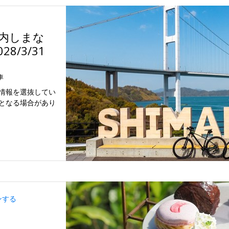
戸内しまな
8/3/31
車
情報を選抜してい
となる場合があり
ンする