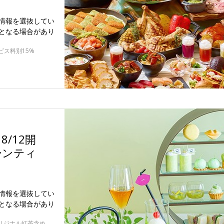
情報を選抜してい
となる場合があり
ビス料別15%
/12開
ーンティ
情報を選抜してい
となる場合があり
8/12～9/30 ※表示は平日のセット+フォションオリジナル紅茶含めフリーフロー付きの料金