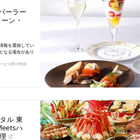
堂パーラー
ヌーン・
情報を選抜してい
となる場合があり
※サービス料10%別
タル 東
etsハ
理