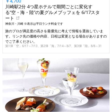
￥4,700
川崎駅2分 4つ星ホテルで期間ごとに変化す
る“空・海・陸”の夏グルメブッフェを 6/17スタ
ート
神奈川・川崎 ※表示は平日ランチ料金です
旅のプロが満足度の高さを最優先に考えて情報を選抜していま
す。リンク先の価格や内容、日程は変更となる場合がありますの
でご了承ください。
第1弾「空」6/17～7/13、第2弾「海」7/14～8/7、第3弾「陸」8/8～31