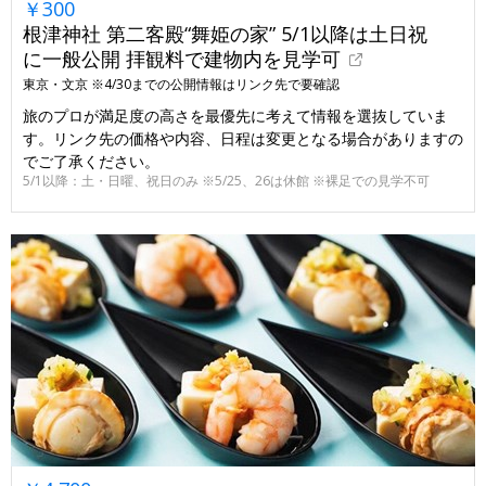
￥300
根津神社 第二客殿“舞姫の家” 5/1以降は土日祝
に一般公開 拝観料で建物内を見学可
東京・文京 ※4/30までの公開情報はリンク先で要確認
旅のプロが満足度の高さを最優先に考えて情報を選抜していま
す。リンク先の価格や内容、日程は変更となる場合がありますの
でご了承ください。
5/1以降：土・日曜、祝日のみ ※5/25、26は休館 ※裸足での見学不可