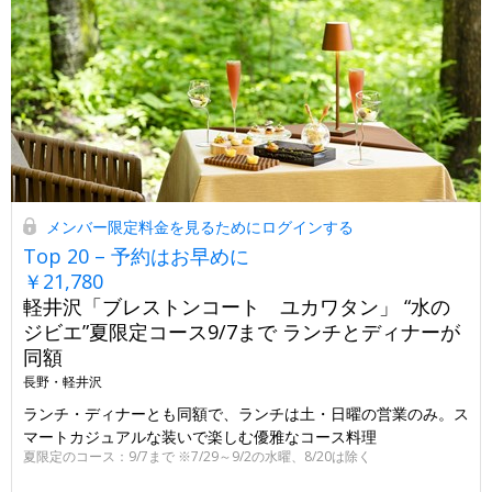
メンバー限定料金を見るためにログインする
Top 20 – 予約はお早めに
￥21,780
軽井沢「ブレストンコート ユカワタン」 “水の
ジビエ”夏限定コース9/7まで ランチとディナーが
同額
長野・軽井沢
ランチ・ディナーとも同額で、ランチは土・日曜の営業のみ。ス
マートカジュアルな装いで楽しむ優雅なコース料理
夏限定のコース：9/7まで ※7/29～9/2の水曜、8/20は除く