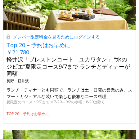
メンバー限定料金を見るためにログインする
Top 20 – 予約はお早めに
￥21,780
軽井沢「ブレストンコート ユカワタン」 “水の
ジビエ”夏限定コース9/7まで ランチとディナーが
同額
長野・軽井沢
ランチ・ディナーとも同額で、ランチは土・日曜の営業のみ。ス
マートカジュアルな装いで楽しむ優雅なコース料理
夏限定のコース：9/7まで ※7/29～9/2の水曜、8/20は除く
TOP 20 – 予約はお早めに