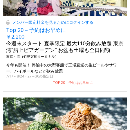
メンバー限定料金を見るためにログインする
Top 20 – 予約はお早めに
￥2,200
今週末スタート 夏季限定 最大110分飲み放題 東京
湾”船上ビアガーデン” お盆も土曜も全日同額
東京・港（竹芝客船ターミナル）
今年も開催！ 停泊中の大型客船で工場直送の生ビールやサワ
ー、ハイボールなどが飲み放題
7/17～8/24・27～30の指定日
TOP 20 – 予約はお早めに