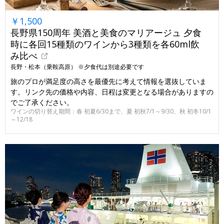
￥1,500
長野県150周年 美酒と美食のマリアージュ 夕食
時に各回15種類のワインから3種類を各60ml飲
み比べ
長野・松本（乗鞍高原） ※夕食代は別途必要です
旅のプロが満足度の高さを最優先に考えて情報を選抜していま
す。リンク先の価格や内容、日程は変更となる場合がありますの
でご了承ください。
ワインの切り替え期間：春 初夏6/30まで、夏 初秋7/1～9/30、秋 初冬10/1
～12/18