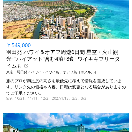
￥549,000
羽田発 ハワイ＆オアフ周遊6日間 星空・火山観
光+“ハイアット”含む4泊+8食+ワイキキフリータ
イムも
東京・羽田発／ハワイ・ハワイ島、オアフ島（ホノルル）
旅のプロが満足度の高さを最優先に考えて情報を選抜していま
す。リンク先の価格や内容、日程は変更となる場合がありますの
でご了承ください。
9/9、10/21、11/11、12/2、2027/1/13、2/3、3/3