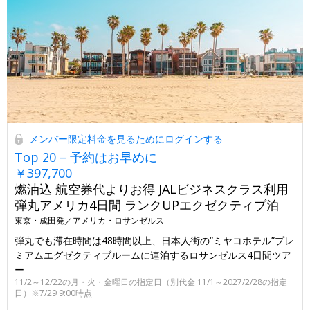
メンバー限定料金を見るためにログインする
Top 20 – 予約はお早めに
￥397,700
燃油込 航空券代よりお得 JALビジネスクラス利用
弾丸アメリカ4日間 ランクUPエクゼクティブ泊
東京・成田発／アメリカ・ロサンゼルス
弾丸でも滞在時間は48時間以上、日本人街の“ミヤコホテル”プレ
ミアムエグゼクティブルームに連泊するロサンゼルス4日間ツア
ー
11/2～12/22の月・火・金曜日の指定日（別代金 11/1～2027/2/28の指定
日）※7/29 9:00時点