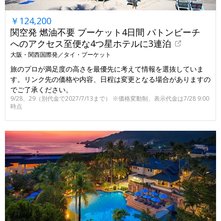
￥124,200
関空発 燃油不要 プーケット4日間 パトンビーチ
へのアクセス至便な4つ星ホテルに3連泊
大阪・関西国際発／タイ・プーケット
旅のプロが満足度の高さを最優先に考えて情報を選抜していま
す。リンク先の価格や内容、日程は変更となる場合がありますの
でご了承ください。
9/28、29（別代金で2027/7/13まで） ※価格変動制、表示代金は7/28 9:00
時点