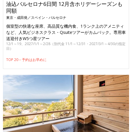
油込バルセロナ6日間 12月含ホリデーシーズンも
同額
東京・成田発／スペイン・バルセロナ
個室型の快適な座席、高品質な機内食、1ランク上のアメニティ
など、人気ビジネスクラス・Qsuiteツアーがカムバック。専用車
送迎付きW5つ星ツアー
12/1～19、2027/1/1～2/28（別代金 11/1～12/31・2027/3/1～4/30の指定
日）
TOP 20 – 予約はお早めに