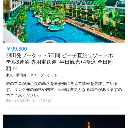
￥99,800
羽田発プーケット5日間 ビーチ直結リゾートホ
テル3連泊 専用車送迎+半日観光+4食込 全日同
額
東京・羽田発／タイ・プーケット
旅のプロが満足度の高さを最優先に考えて情報を選抜していま
す。リンク先の価格や内容、日程は変更となる場合がありますの
でご了承ください。
8/6～27の木曜、9/4・13・21