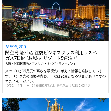
￥596,200
関空発 燃油込 往復ビジネスクラス利用ラスベ
ガス7日間 “お城型”リゾート5連泊
大阪・関西国際発／アメリカ・ネバダ（ラスベガス）
旅のプロが満足度の高さを最優先に考えて情報を選抜していま
す。リンク先の価格や内容、日程は変更となる場合がありますの
でご了承ください。
10/20、11/3、10、24 ※価格変動制、表示代金は7/28 9:00時点