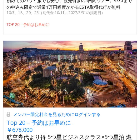
初めてのハワイ旅でも安心、観光付きの5日間ツアー。9/30まで
の申込み限定で通常1万円程度かかるESTA取得代行が無料
10/3、18、20、23（別代金 10/11～2027/3/31の指定日）
TOP 20 – 予約はお早めに
メンバー限定料金を見るためにログインする
Top 20 – 予約はお早めに
￥678,000
航空券代より得 5つ星ビジネスクラス×5つ星泊 燃