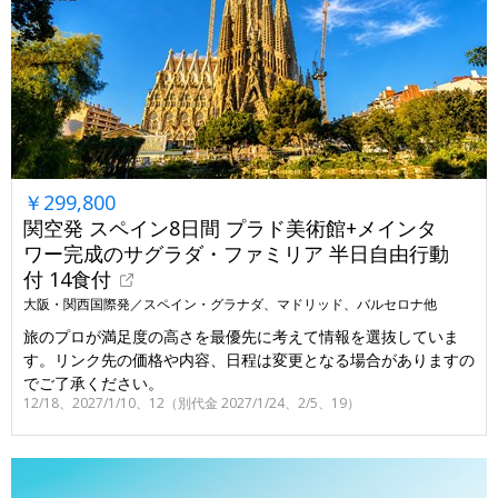
￥299,800
関空発 スペイン8日間 プラド美術館+メインタ
ワー完成のサグラダ・ファミリア 半日自由行動
付 14食付
大阪・関西国際発／スペイン・グラナダ、マドリッド、バルセロナ他
旅のプロが満足度の高さを最優先に考えて情報を選抜していま
す。リンク先の価格や内容、日程は変更となる場合がありますの
でご了承ください。
12/18、2027/1/10、12（別代金 2027/1/24、2/5、19）