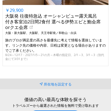
￥29,900
大阪発 往復特急込 オーシャンビュー露天風呂
付き客室泊2日間2食付 選べる伊勢エビと鮑会席
orクエ会席
大阪・新大阪駅、大阪駅、天王寺駅発／和歌山・白浜
旅のプロが満足度の高さを最優先に考えて情報を選抜していま
す。リンク先の価格や内容、日程は変更となる場合がありますの
でご了承ください。
8/24～12/17・2027/1/5～21の月～木曜の指定日、2/1～3、3/1～3（別代
金にて3/31まで）
所在地を設定する
価値の高い最高な体験を探そう
トラベルズーから厳選された情報を無料で受け取れます