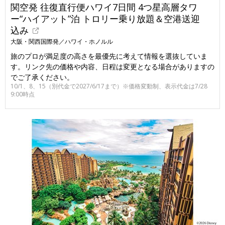
関空発 往復直行便ハワイ7日間 4つ星高層タワ
ー“ハイアット”泊 トロリー乗り放題＆空港送迎
込み
大阪・関西国際発／ハワイ・ホノルル
旅のプロが満足度の高さを最優先に考えて情報を選抜していま
す。リンク先の価格や内容、日程は変更となる場合がありますの
でご了承ください。
10/1、8、15（別代金で2027/6/17まで）※価格変動制、表示代金は7/28
9:00時点