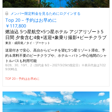
メンバー限定料金を見るためにログインする
Top 20 – 予約はお早めに
￥117,800
燃油込 5つ星航空×5つ星ホテル アジアリゾート5
日間 夕食含む4食+送迎+象乗り撮影+ビーチクラブ
東京・成田発／タイ・プーケット
送迎付きで安心、高台からビーチを望む5つ星リゾート滞在。予
約＆席料不要のビーチクラブや、ホテル～パトン中心地間のシャ
トルバスも利用可能
8/28、30、10/1、2（別代金 8/2～2027/3/29の指定日）※表示代金は7/22
9:00時点
TOP 20 – 予約はお早めに