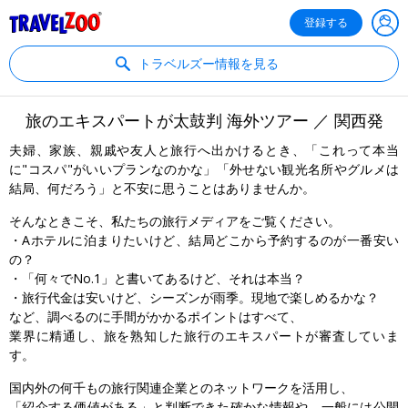
®
Travelzoo
登録する
トラベルズー情報を見る
旅のエキスパートが太鼓判 海外ツアー ／ 関西発
夫婦、家族、親戚や友人と旅行へ出かけるとき、「これって本当
に"コスパ"がいいプランなのかな」「外せない観光名所やグルメは
結局、何だろう」と不安に思うことはありませんか。
そんなときこそ、私たちの旅行メディアをご覧ください。
・Aホテルに泊まりたいけど、結局どこから予約するのが一番安い
の？
・「何々でNo.1」と書いてあるけど、それは本当？
・旅行代金は安いけど、シーズンが雨季。現地で楽しめるかな？
など、調べるのに手間がかかるポイントはすべて、
業界に精通し、旅を熟知した旅行のエキスパートが審査していま
す。
国内外の何千もの旅行関連企業とのネットワークを活用し、
「紹介する価値がある」と判断できた確かな情報や、一般には公開