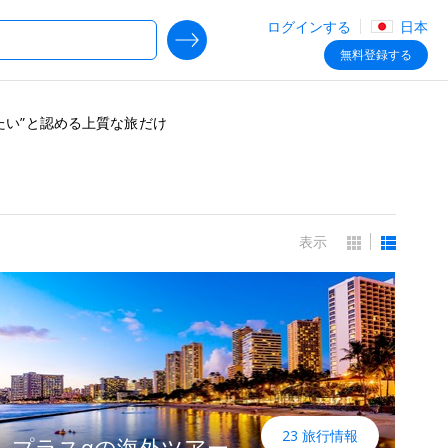
ログインする
日本
SEARCH DEALS
無料
登録する
たい”と認める上質な旅だけ
表示
23 旅行情報
プラスαの海外ツアー