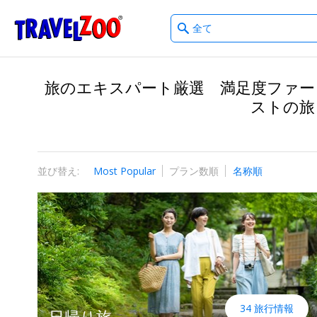
What
®
Travelzoo
type
of
deals?
旅のエキスパート厳選 満足度ファー
ストの旅
並び替え:
Most Popular
プラン数順
名称順
34 旅行情報
日帰り旅