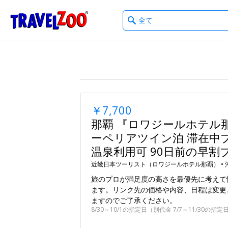
What
®
Travelzoo
type
of
deals?
￥7,700
那覇 『ロワジールホテル
ーペリアツイン泊 滞在中
温泉利用可 90日前の早割
近畿日本ツーリスト（ロワジールホテル那覇） •
旅のプロが満足度の高さを最優先に考えて
ます。リンク先の価格や内容、日程は変更
ますのでご了承ください。
8/30～10/1の指定日（別代金 7/7～11/30の指定