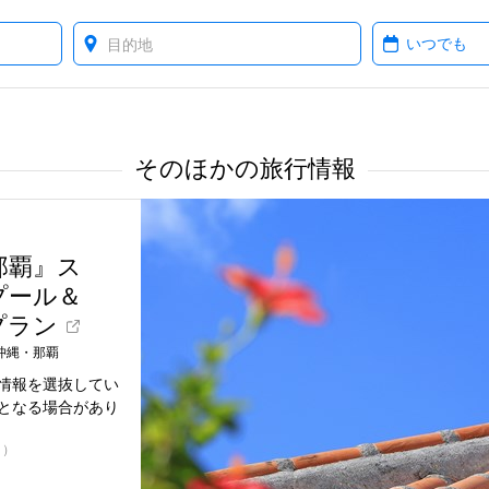
Where?
When?
そのほかの旅行情報
那覇』ス
プール＆
プラン
沖縄・那覇
情報を選抜してい
となる場合があり
日）