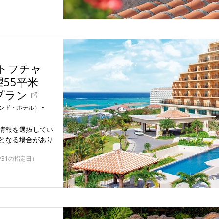
ートフチャ
55平米
プラン
ド・ホテル） •
情報を選抜してい
となる場合があり
0/31の指定日）