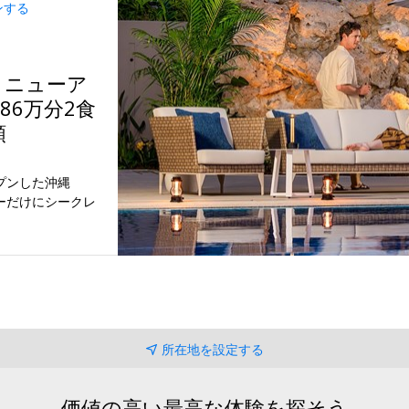
ンする
リニューア
86万分2食
額
プンした沖縄
ーだけにシークレ
所在地を設定する
価値の高い最高な体験を探そう