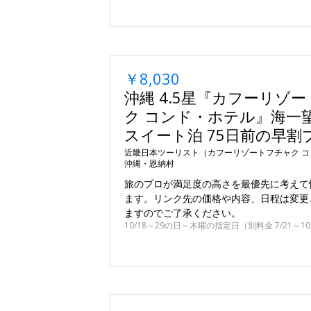
￥8,030
沖縄 4.5星『カフーリゾ
ク コンド・ホテル』海一望
スイート泊 75日前の早割
近畿日本ツーリスト（カフーリゾートフチャク コン
沖縄・恩納村
旅のプロが満足度の高さを最優先に考えて
ます。リンク先の価格や内容、日程は変更
ますのでご了承ください。
10/18～29の日～木曜の指定日（別料金 7/21～1