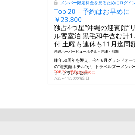
メンバー限定料金を見るためにログイ
Top 20 – 予約はお早めに
￥23,800
独占4つ星“沖縄の迎賓館”
ル客室泊 黒毛和牛含む計1.
付 土曜も連休も11月迄同
沖縄ハーバービューホテル •
沖縄・那覇
昨年50周年を迎え、今年6月グランドオー
の“迎賓館ホテル”が、トラベルズーメンバ
TOP 20 – 予約はお早めに
ットプランを公開
7/25～11/30の指定日