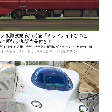
r大阪難波発 夜行特急「ミッドナイトひのと
/15に運行 参加記念品付き
示は愛知・近鉄名古屋～大阪・大阪難波駅間レギュラーシート料金の一例
行代金は出発駅およびシートにより異なる ※リンク先はPDFです