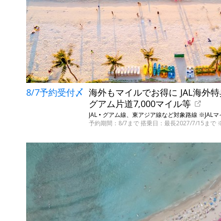
8/7予約受付〆
海外もマイルでお得に JAL海外
グアム片道7,000マイル等
JAL • グアム線、東アジア線など対象路線 ※JA
予約期間：8/7まで 搭乗日：最長2027/7/15ま