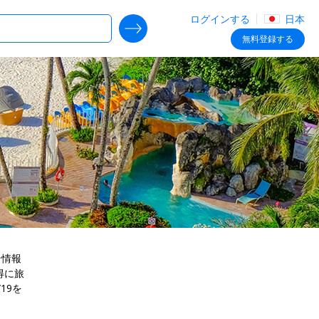
ログインする
日本
SEARCH DEALS
無料
登録する
ン情報
得に旅
19を