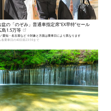
お盆の「のぞみ」普通車指定席“EX早特”セール
広島1.5万等
駅発／愛知・名古屋など ※対象と方面は乗車日により異なります
から各乗車日の40日前23:59まで