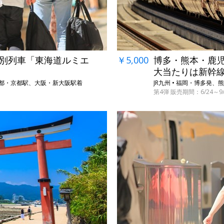
特別列車「東海道ルミエ
￥5,000
博多・熊本・鹿児
大当たりは新幹線
京都・京都駅、大阪・新大阪駅着
JR九州 • 福岡・博多
第4弾 販売期間：6/24～