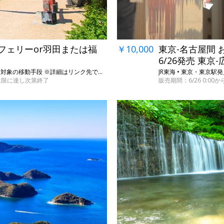
フェリーor羽田または福
￥10,000
東京-名古屋間 
6/26発売 東京-
宮崎市観光サイト • 宮崎・宮崎市内の対象宿泊施設と対象の移動手段 ※詳細はリンク先で要確認
JR東海 • 東京・東京
※上限に達し次第終了
販売期間：6/26 0:00