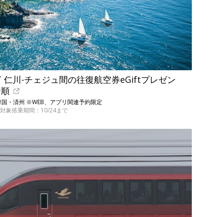
 仁川-チェジュ間の往復航空券eGiftプレゼン
着順
韓国・済州 ※WEB、アプリ関連予約限定
対象搭乗期間：10/24まで