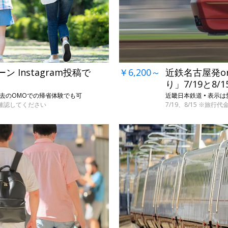
Instagram投稿で
￥6,200～
近鉄名古屋発o
り」7/19と8
は過去のOMOでの帰省体験でも可
近畿日本鉄道 • 表
で確認してください
7/19、8/15 ※旅