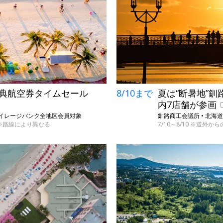
特典航空券タイムセール
8/10まで
夏は“断暑地”釧
内7店舗が参画
Lマイレージバンク全地区会員対象
釧路商工会議所 • 北海
で ※路線により異なる
7/10～8/10 ※道