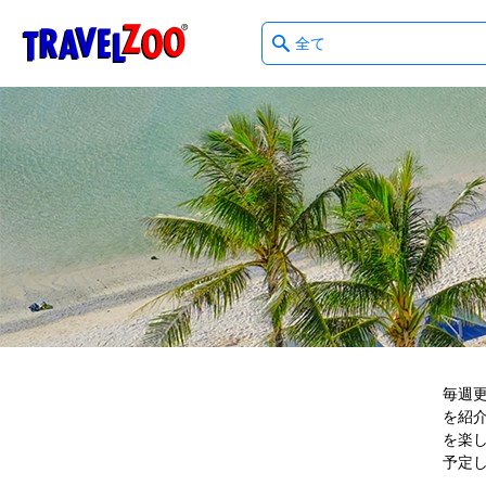
What
®
Travelzoo
type
of
deals?
毎週
を紹介
を楽し
予定