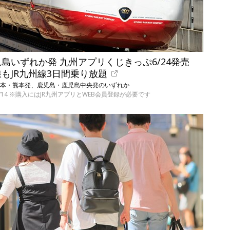
島いずれか発 九州アプリくじきっぷ6/24発売
もJR九州線3日間乗り放題
発、熊本・熊本発、鹿児島・鹿児島中央発のいずれか
9/14 ※購入にはJR九州アプリとWEB会員登録が必要です