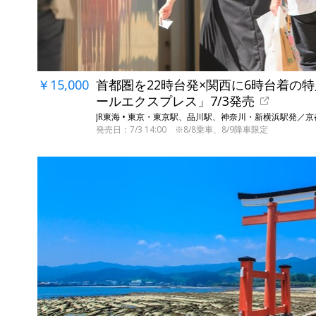
￥15,000
首都圏を22時台発×関西に6時台着の
ールエクスプレス」7/3発売
JR東海 • 東京・東京駅、品川駅、神奈川・新横浜駅発／
発売日：7/3 14:00 ※8/8乗車、8/9降車限定