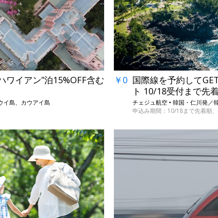
ハワイアン”泊15%OFF含む
￥0
国際線を予約してGET
ト 10/18受付まで先
マウイ島、カウアイ島
チェジュ航空 • 韓国・仁川発／
申込み期間：10/18まで先着順、