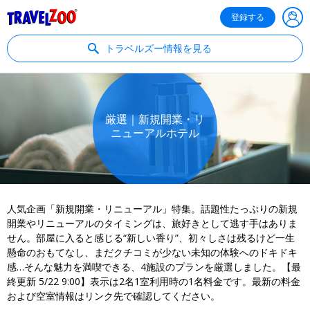
®
Travelzoo
登録する
トラベルズー情報を見る
厳選｜新規開業・リ
ニューアルホテル
人気企画「新規開業・リニューアル」特集。話題性たっぷりの新規
開業やリニューアルのタイミングは、旅好きとして逃す手はありま
せん。部屋に入ると感じる“新しい香り”、初々しさは残るけど一生
懸命のおもてなし、まだクチコミが少ない未知の体験へのドキドキ
感…そんな魅力を満喫できる、4施設のプランを厳選しました。【最
終更新 5/22 9:00】表示は2名1室利用時の1名料金です。最新の料金
および空室情報はリンク先で確認してください。