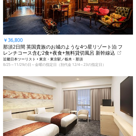
￥36,800
那須2日間 英国貴族のお城のような4つ星リゾート泊 フ
レンチコース含む2食+夜食+無料貸切風呂 新幹線込
近畿日本ツーリスト • 東京・東京駅／栃木・那須
8/25～11/29の日～金曜の指定日（別代金 12/4～23の指定日）