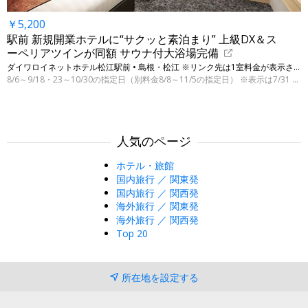
￥5,200
駅前 新規開業ホテルに“サクッと素泊まり” 上級DX＆ス
ーペリアツインが同額 サウナ付大浴場完備
ダイワロイネットホテル松江駅前 • 島根・松江 ※リンク先は1室料金が表示されます
8/6～9/18・23～10/30の指定日（別料金8/8～11/5の指定日） ※表示は7/31 9:00時点
人気のページ
ホテル・旅館
国内旅行 ／ 関東発
国内旅行 ／ 関西発
海外旅行 ／ 関東発
海外旅行 ／ 関西発
Top 20
所在地を設定する