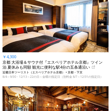
￥4,300
京都 大浴場＆サウナ付『エスペリアホテル京都』ツイン
泊 夏休みも同額 観光に便利な駅4分の五条通沿い
近畿日本ツーリスト（エスペリアホテル京都） • 京都・下京
8/4～9/30・12/13～22の日～金曜の指定日（別料金 8/7～12/31の指定日）